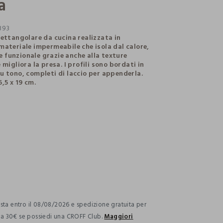
a
393
rettangolare da cucina realizzata in
materiale impermeabile che isola dal calore,
funzionale grazie anche alla texture
 migliora la presa. I profili sono bordati in
u tono, completi di laccio per appenderla.
,5 x 19 cm.
ection.advantages
ta entro il 08/08/2026 e spedizione gratuita per
i a 30€ se possiedi una CROFF Club.
Maggiori