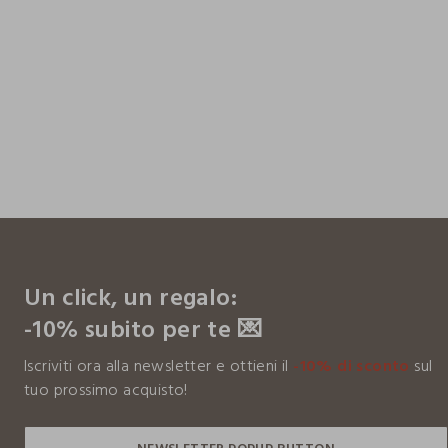
footer.ariatitle
Un click, un regalo:
-10% subito per te 💌
Iscriviti ora alla newsletter e ottieni il
-10% di sconto
sul
tuo prossimo acquisto!