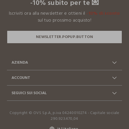
-10% subito per te 💌
Clicca qui per vedere i dettagli
Iscriviti ora alla newsletter e ottieni il
-10% di sconto
I nostri fornitori
sul tuo prossimo acquisto!
FELPINTER INDUSTRIAS TEXTEISS.
MADE IN PORTUGAL
AZIENDA
Chi siamo
Franchising
ACCOUNT
Contattaci: 0412399081
Spedizioni
Log in / Sign in
Ordini
(lun-ven 9-17)
SEGUICI SUI SOCIAL
Vantaggi Business
FAQ
Resi e cambi
Dichiarazione accessibilità
Facebook
Instagram
Copyright © OVS S.p.A, p.iva 04240010274 - Capitale sociale
TikTok
290.923.470,04
it |
italiano