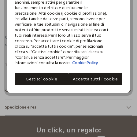
anonimi, sempre attivi per garantire il
funzionamento del sito e di misurarne le
prestazione; Altri cookie (i cookie di profilazione),
installati anche da terze parti, servono invece per
pdp.loyalty.section.advantages
verificare le tue abitudini di navigazione al fine di
poterti offrire prodotti e servizi mirati in linea con i
tuoi reali interessi. Per il loro utilizzo serve il tuo
Consegna prevista entro il 10/08/2026 e spedizione gratuita per ordini
consenso. Per accettare i cookie di profilazione
superiori a 30€ se possiedi una CROFF Club.
Maggiori informazioni
clicca su "accetta tutti i cookie", per selezionarli
clicca su "Gestisci cookie" o per rifiutarli clicca su
"Continua senza accettare". Per maggiori
informazioni consulta la nostra
Cookie Policy
Gestisci cookie
Accetta tutti i cookie
Sostenibilità e trasparenza
Sicurezza
Spedizione e resi
Il 100% dei nostri articoli viene sottoposto a test chimico-
fisici, per verificarne il rispetto dei limiti che abbiamo
footer.ariatitle
Hai fino a 30 giorni dalla consegna del tuo ordine online per
definito per l’uso di sostanze chimiche, talvolta anche più
cambiare idea e restituire i prodotti che hai acquistato.
restrittivi rispetto a quelli previsti dalla normativa
Un click, un regalo:
internazionale.