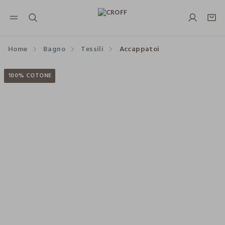
NAVIGATION.ARIA.GOTOMAINCONTENT
NAVIGATION.ARIA.GOTOFOOTER
Home
Bagno
Tessili
Accappatoi
100% COTONE