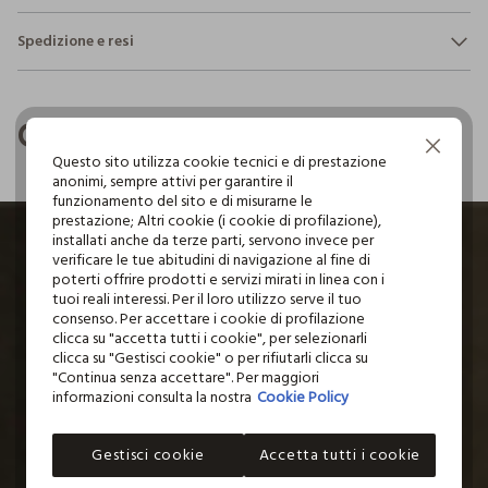
Sicurezza
Spedizione e resi
Il 100% dei nostri articoli viene sottoposto a test chimico-
NON CANDEGGIARE
fisici, per verificarne il rispetto dei limiti che abbiamo
Hai fino a 30 giorni dalla consegna del tuo ordine online per
definito per l’uso di sostanze chimiche, talvolta anche più
cambiare idea e restituire i prodotti che hai acquistato.
restrittivi rispetto a quelli previsti dalla normativa
TEMPERATURA MASSIMA 40°C - PROCEDURA
Completa il Look
internazionale.
DELICATA
Continua senza accettare
Clicca qui per vedere i dettagli
Questo sito utilizza cookie tecnici e di prestazione
NON LAVARE A SECCO
anonimi, sempre attivi per garantire il
funzionamento del sito e di misurarne le
I nostri fornitori
prestazione; Altri cookie (i cookie di profilazione),
ASCIUGATURA A TAMBURO AMMESSA TEMPERATURA
installati anche da terze parti, servono invece per
FABRICA DE TECIDOS DO CARVALHO
RIDOTTA
verificare le tue abitudini di navigazione al fine di
poterti offrire prodotti e servizi mirati in linea con i
MADE IN PORTUGAL
tuoi reali interessi. Per il loro utilizzo serve il tuo
TEMPERATURA MASSIMA DELLA PIASTRA DEL FERRO
consenso. Per accettare i cookie di profilazione
110°C, LA STIRATURA A VAPORE PUO' PROVOCARE
clicca su "accetta tutti i cookie", per selezionarli
DANNI IRREVERSIBILI
clicca su "Gestisci cookie" o per rifiutarli clicca su
"Continua senza accettare". Per maggiori
informazioni consulta la nostra
Cookie Policy
Gestisci cookie
Accetta tutti i cookie