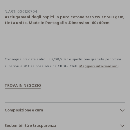
N.ART:
006120704
Asciugamani degli ospiti in puro cotone zero twist 500 gsm,
tinta unita. Made in Portogallo .Dimensioni 60x40cm.
pdp.loyalty.section.advantages
Consegna prevista entro il 09/08/2026 e spedizione gratuita per ordini
superiori a 30€ se possiedi una CROFF Club.
Maggiori informazioni
Composizione e cura
Composizione:
Sostenibilità e trasparenza
100% COTONE