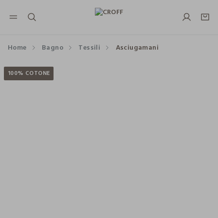
NAVIGATION.ARIA.GOTOMAINCONTENT
NAVIGATION.ARIA.GOTOFOOTER
Home
Bagno
Tessili
Asciugamani
100% COTONE