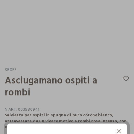
CROFF
Asciugamano ospiti a
rombi
N.ART:
003980941
Salvietta per ospiti in spugna di puro cotone bianco,
attraversata da un vivace motivo a rombi rosa intenso, con
effetto intarsiato. Dimensioni: 50 x 30 cm.
Continua senza accettare