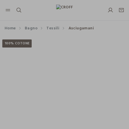
NAVIGATION.ARIA.GOTOMAINCONTENT
NAVIGATION.ARIA.GOTOFOOTER
Home
Bagno
Tessili
Asciugamani
100% COTONE