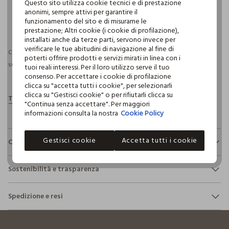
Questo sito utilizza cookie tecnici e di prestazione
anonimi, sempre attivi per garantire il
funzionamento del sito e di misurarne le
pdp.loyalty.section.advantages
prestazione; Altri cookie (i cookie di profilazione),
installati anche da terze parti, servono invece per
verificare le tue abitudini di navigazione al fine di
Consegna prevista entro il 09/08/2026 e spedizione gratuita per ordini
poterti offrire prodotti e servizi mirati in linea con i
superiori a 30€ se possiedi una CROFF Club.
Maggiori informazioni
tuoi reali interessi. Per il loro utilizzo serve il tuo
consenso. Per accettare i cookie di profilazione
clicca su "accetta tutti i cookie", per selezionarli
clicca su "Gestisci cookie" o per rifiutarli clicca su
"Continua senza accettare". Per maggiori
informazioni consulta la nostra
Cookie Policy
Gestisci cookie
Accetta tutti i cookie
Composizione e cura
Composizione:
Sostenibilità e trasparenza
100% COTONE
Sicurezza
Spedizione e resi
Il 100% dei nostri articoli viene sottoposto a test chimico-
NON CANDEGGIARE
fisici, per verificarne il rispetto dei limiti che abbiamo
footer.ariatitle
Hai fino a 30 giorni dalla consegna del tuo ordine online per
definito per l’uso di sostanze chimiche, talvolta anche più
cambiare idea e restituire i prodotti che hai acquistato.
restrittivi rispetto a quelli previsti dalla normativa
TEMPERATURA MASSIMA 40°C - PROCEDURA