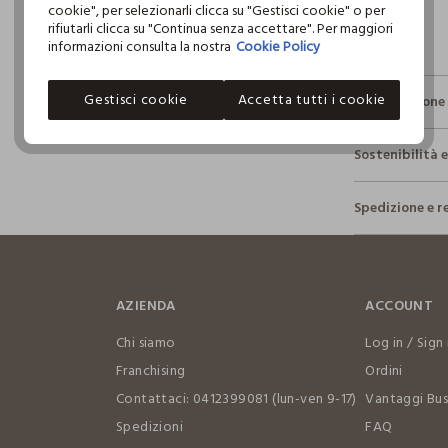
cookie", per selezionarli clicca su "Gestisci cookie" o per
rifiutarli clicca su "Continua senza accettare". Per maggiori
informazioni consulta la nostra
Cookie Policy
Gestisci cookie
Accetta tutti i cookie
Composizione 
Composizio
Sostenibilità 
100% COTO
Sicurezza
Spedizione e r
Il 100% dei n
NON C
fisici, per ve
Hai fino a 3
definito per 
per cambiare 
restrittivi ri
TEMPE
internaziona
NORMA
AZIENDA
ACCOUNT
Clicca qui pe
LAVAGG
Chi siamo
Log in / Sign 
TETRAC
CON IL
I nostri for
Franchising
Ordini
label.supplie
Contattaci: 0412399081 (lun-ven 9-17)
Vantaggi Bus
ASCIU
TEMPE
Spedizioni
FAQ
MADE IN P