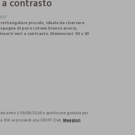
i a contrasto
557
ettangolare piccolo, ideale da riservare
in spugna di puro cotone bianco avorio,
inserti neri a contrasto. Dimensioni: 50 x 30
ection.advantages
ta entro il 09/08/2026 e spedizione gratuita per
i a 30€ se possiedi una CROFF Club.
Maggiori