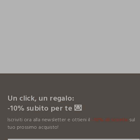
footer.ariatitle
Un click, un regalo:
-10% subito per te 💌
Iscriviti ora alla newsletter e ottieni il
-10% di sconto
sul
tuo prossimo acquisto!