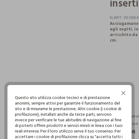
insert
N.ART:
003984
Asciugamano r
agli ospiti, 
arricchito da 
cm.
pdp.loyalty.s
single.size
Continua senza accettare
Questo sito utilizza cookie tecnici e di prestazione
anonimi, sempre attivi per garantire il funzionamento del
sito e di misurarne le prestazione; Altri cookie (i cookie di
profilazione), installati anche da terze parti, servono
Consegna previs
invece per verificare le tue abitudini di navigazione al fine
ordini superior
di poterti offrire prodotti e servizi mirati in linea con i tuoi
reali interessi. Per il loro utilizzo serve il tuo consenso. Per
informazioni
accettare i cookie di profilazione clicca su "accetta tutti i