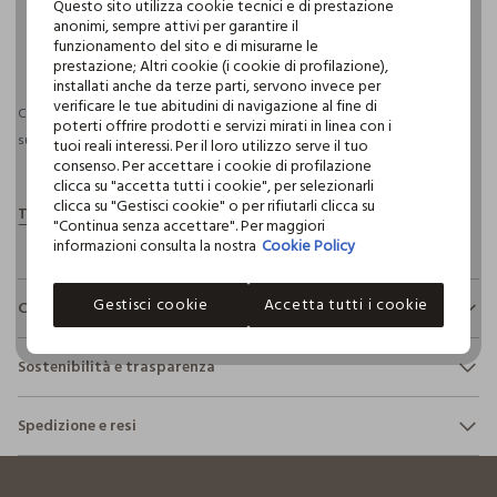
Questo sito utilizza cookie tecnici e di prestazione
anonimi, sempre attivi per garantire il
funzionamento del sito e di misurarne le
pdp.loyalty.section.advantages
prestazione; Altri cookie (i cookie di profilazione),
installati anche da terze parti, servono invece per
verificare le tue abitudini di navigazione al fine di
Consegna prevista entro il 10/08/2026 e spedizione gratuita per ordini
poterti offrire prodotti e servizi mirati in linea con i
superiori a 30€ se possiedi una CROFF Club.
Maggiori informazioni
tuoi reali interessi. Per il loro utilizzo serve il tuo
consenso. Per accettare i cookie di profilazione
clicca su "accetta tutti i cookie", per selezionarli
clicca su "Gestisci cookie" o per rifiutarli clicca su
"Continua senza accettare". Per maggiori
informazioni consulta la nostra
Cookie Policy
Gestisci cookie
Accetta tutti i cookie
Composizione e cura
Composizione:
Sostenibilità e trasparenza
100% COTONE
Sicurezza
Spedizione e resi
Il 100% dei nostri articoli viene sottoposto a test chimico-
NON CANDEGGIARE
fisici, per verificarne il rispetto dei limiti che abbiamo
footer.ariatitle
Hai fino a 30 giorni dalla consegna del tuo ordine online per
definito per l’uso di sostanze chimiche, talvolta anche più
cambiare idea e restituire i prodotti che hai acquistato.
restrittivi rispetto a quelli previsti dalla normativa
TEMPERATURA MASSIMA 40°C - PROCEDURA