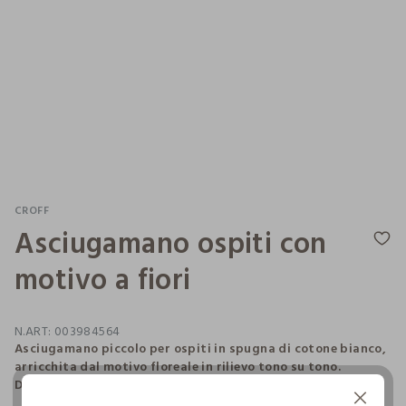
CROFF
Asciugamano ospiti con
motivo a fiori
N.ART:
003984564
Asciugamano piccolo per ospiti in spugna di cotone bianco,
arricchita dal motivo floreale in rilievo tono su tono.
Dimensioni: 50 x 30 cm.
Continua senza accettare