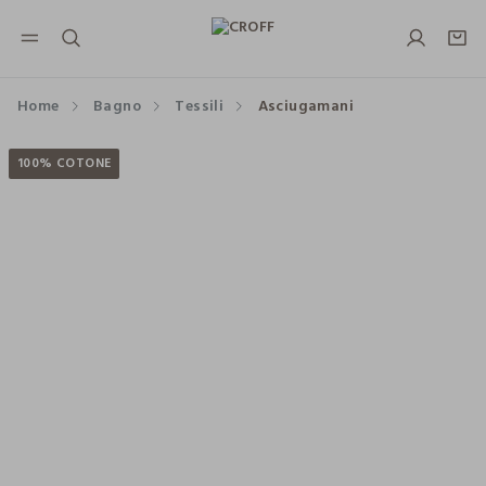
NAVIGATION.ARIA.GOTOMAINCONTENT
NAVIGATION.ARIA.GOTOFOOTER
Home
Bagno
Tessili
Asciugamani
100% COTONE