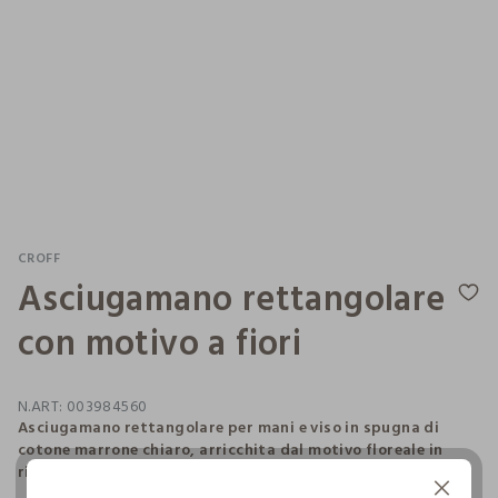
CROFF
Asciugamano rettangolare
con motivo a fiori
N.ART:
003984560
Asciugamano rettangolare per mani e viso in spugna di
cotone marrone chiaro, arricchita dal motivo floreale in
rilievo tono su tono. Dimensioni: 90 x 50 cm.
Continua senza accettare