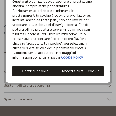
Questo sito utilizza cookie tecnici e di prestazione
anonimi, sempre attivi per garantire il
funzionamento del sito e di misurarne le
pdp.loyalty.section.advantages
prestazione; Altri cookie (i cookie di profilazione),
installati anche da terze parti, servono invece per
verificare le tue abitudini di navigazione al fine di
Consegna prevista entro il 09/08/2026 e spedizione gratuita per ordini
poterti offrire prodotti e servizi mirati in linea con i
superiori a 30€ se possiedi una CROFF Club.
Maggiori informazioni
tuoi reali interessi. Per il loro utilizzo serve il tuo
consenso. Per accettare i cookie di profilazione
clicca su "accetta tutti i cookie", per selezionarli
clicca su "Gestisci cookie" o per rifiutarli clicca su
"Continua senza accettare". Per maggiori
informazioni consulta la nostra
Cookie Policy
Gestisci cookie
Accetta tutti i cookie
Composizione e cura
Composizione:
Sostenibilità e trasparenza
100% COTONE
Sicurezza
Spedizione e resi
Il 100% dei nostri articoli viene sottoposto a test chimico-
NON CANDEGGIARE
fisici, per verificarne il rispetto dei limiti che abbiamo
footer.ariatitle
Hai fino a 30 giorni dalla consegna del tuo ordine online per
definito per l’uso di sostanze chimiche, talvolta anche più
cambiare idea e restituire i prodotti che hai acquistato.
restrittivi rispetto a quelli previsti dalla normativa
TEMPERATURA MASSIMA 40°C - PROCEDURA