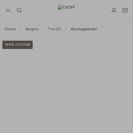
NAVIGATION.ARIA.GOTOMAINCONTENT
NAVIGATION.ARIA.GOTOFOOTER
Home
Bagno
Tessili
Asciugamani
100% COTONE