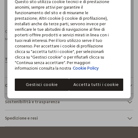
Questo sito utilizza cookie tecnici e di prestazione
anonimi, sempre attivi per garantire il
funzionamento del sito e di misurarne le
pdp.loyalty.section.advantages
prestazione; Altri cookie (i cookie di profilazione),
installati anche da terze parti, servono invece per
verificare le tue abitudini di navigazione al fine di
Consegna prevista entro il 11/08/2026 e spedizione gratuita per ordini
poterti offrire prodotti e servizi mirati in linea con i
superiori a 30€ se possiedi una CROFF Club.
Maggiori informazioni
tuoi reali interessi. Per il loro utilizzo serve il tuo
consenso. Per accettare i cookie di profilazione
clicca su "accetta tutti i cookie", per selezionarli
clicca su "Gestisci cookie" o per rifiutarli clicca su
"Continua senza accettare". Per maggiori
informazioni consulta la nostra
Cookie Policy
Gestisci cookie
Accetta tutti i cookie
Composizione e cura
Composizione:
Sostenibilità e trasparenza
80% COTONE,20% POLIESTERE
Sicurezza
Spedizione e resi
Il 100% dei nostri articoli viene sottoposto a test chimico-
NON CANDEGGIARE
fisici, per verificarne il rispetto dei limiti che abbiamo
footer.ariatitle
Hai fino a 30 giorni dalla consegna del tuo ordine online per
definito per l’uso di sostanze chimiche, talvolta anche più
cambiare idea e restituire i prodotti che hai acquistato.
restrittivi rispetto a quelli previsti dalla normativa
TEMPERATURA MASSIMA 40°C - PROCEDURA