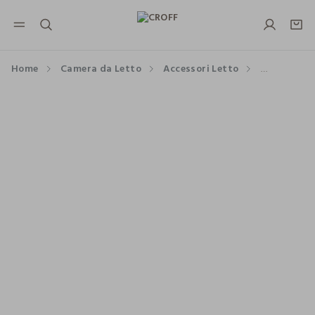
NAVIGATION.ARIA.GOTOMAINCONTENT
NAVIGATION.ARIA.GOTOFOOTER
Home
Camera da Letto
Accessori Letto
Coprimate