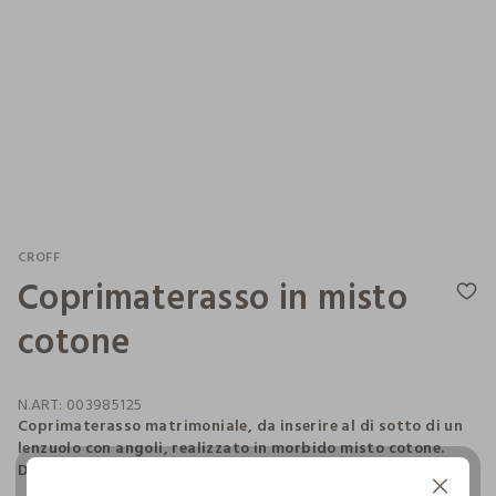
CROFF
Coprimaterasso in misto
cotone
N.ART:
003985125
Coprimaterasso matrimoniale, da inserire al di sotto di un
lenzuolo con angoli, realizzato in morbido misto cotone.
Dimensioni: 195 x 170 x 25 cm.
Continua senza accettare