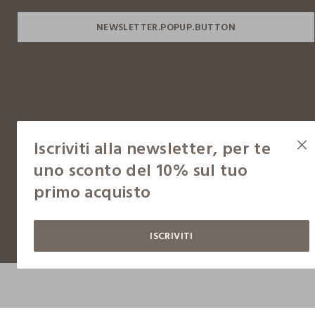
Iscriviti alla newsletter, per te
uno sconto del 10% sul tuo
Copyright © OVS S.p.A, p.iva 04240010274 - Capitale sociale 290.923.470,04
primo acquisto
ISCRIVITI
Condizioni d'acquisto
Gestisci cookie
Cookie policy