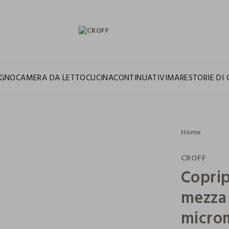
GNO
CAMERA DA LETTO
CUCINA
CONTINUATIVI
MARE
STORIE DI 
Home
CROFF
Coprip
mezza 
micro