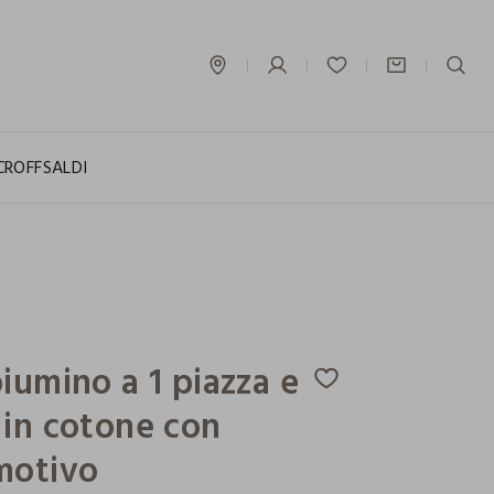
label.account.login
CROFF
SALDI
iumino a 1 piazza e
in cotone con
motivo