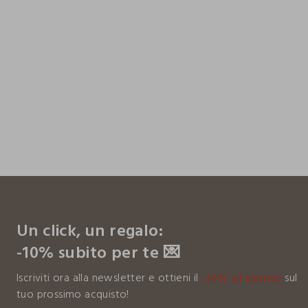
footer.ariatitle
Un click, un regalo:
-10% subito per te 💌
Iscriviti ora alla newsletter e ottieni il
-10% di sconto
sul
tuo prossimo acquisto!