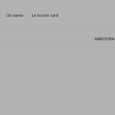
NAVIGATION.ARIA.GOTOMAINCONTENT
NAVIGATION.ARIA.GOTOFOOTER
Chi siamo
Le nostre card
ARREDO
BA
100% COTONE