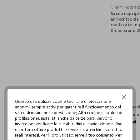
N.ART:
006236
Sacco copripi
arricchito da
realizzato in 
Dimensioni: 2
pdp.loyalty.s
single.size
Continua senza accettare
Questo sito utilizza cookie tecnici e di prestazione
anonimi, sempre attivi per garantire il funzionamento del
Consegna previs
sito e di misurarne le prestazione; Altri cookie (i cookie di
ordini superior
profilazione), installati anche da terze parti, servono
informazioni
invece per verificare le tue abitudini di navigazione al fine
di poterti offrire prodotti e servizi mirati in linea con i tuoi
reali interessi. Per il loro utilizzo serve il tuo consenso. Per