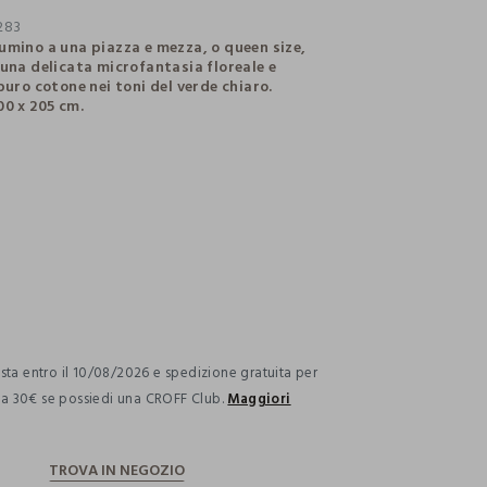
283
umino a una piazza e mezza, o queen size,
 una delicata microfantasia floreale e
puro cotone nei toni del verde chiaro.
00 x 205 cm.
ection.advantages
ta entro il 10/08/2026 e spedizione gratuita per
i a 30€ se possiedi una CROFF Club.
Maggiori