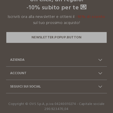
internazionale.
-10% subito per te 💌
Clicca qui per vedere i dettagli
Iscriviti ora alla newsletter e ottieni il
-10% di sconto
I nostri fornitori
sul tuo prossimo acquisto!
TAIZHOU ART AND HOME CO. LTD.
MADE IN CHINA
AZIENDA
Chi siamo
Franchising
ACCOUNT
Contattaci: 0412399081
Spedizioni
Log in / Sign in
Ordini
(lun-ven 9-17)
SEGUICI SUI SOCIAL
Vantaggi Business
FAQ
Resi e cambi
Dichiarazione accessibilità
Facebook
Instagram
Copyright © OVS S.p.A, p.iva 04240010274 - Capitale sociale
TikTok
290.923.470,04