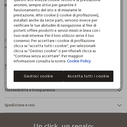
posteriore. Dimensioni: 22 x 18 cm.
anonimi, sempre attivi per garantire il
funzionamento del sito e di misurarne le
prestazione; Altri cookie (i cookie di profilazione),
installati anche da terze parti, servono invece per
pdp.loyalty.section.advantages
verificare le tue abitudini di navigazione al fine di
poterti offrire prodotti e servizi mirati in linea con i
tuoi reali interessi. Per il loro utilizzo serve il tuo
consenso. Per accettare i cookie di profilazione
Consegna prevista entro il 09/08/2026 e spedizione gratuita per ordini
clicca su "accetta tutti i cookie", per selezionarli
superiori a 30€ se possiedi una CROFF Club.
Maggiori informazioni
clicca su "Gestisci cookie" o per rifiutarli clicca su
"Continua senza accettare". Per maggiori
informazioni consulta la nostra
Cookie Policy
Gestisci cookie
Accetta tutti i cookie
Sostenibilità e trasparenza
Sicurezza
Spedizione e resi
Il 100% dei nostri articoli viene sottoposto a test chimico-
fisici, per verificarne il rispetto dei limiti che abbiamo
footer.ariatitle
Hai fino a 30 giorni dalla consegna del tuo ordine online per
definito per l’uso di sostanze chimiche, talvolta anche più
cambiare idea e restituire i prodotti che hai acquistato.
restrittivi rispetto a quelli previsti dalla normativa
Un click, un regalo: