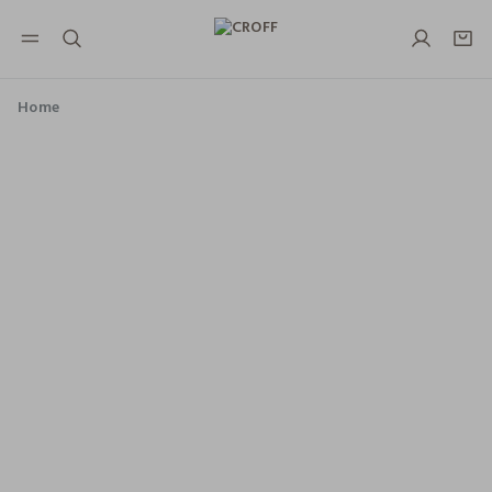
NAVIGATION.ARIA.GOTOMAINCONTENT
NAVIGATION.ARIA.GOTOFOOTER
Home