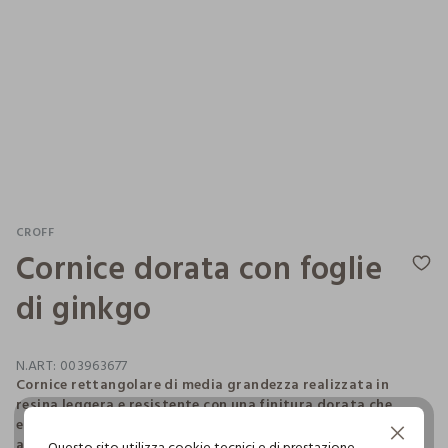
CROFF
Cornice dorata con foglie
di ginkgo
N.ART:
003963677
Cornice rettangolare di media grandezza realizzata in
resina leggera e resistente con una finitura dorata che
esalta il motivo decorativo con foglie di ginkgo. Può essere
Continua senza accettare
appesa o appoggiata sulle superfici grazie al sostegno
Questo sito utilizza cookie tecnici e di prestazione