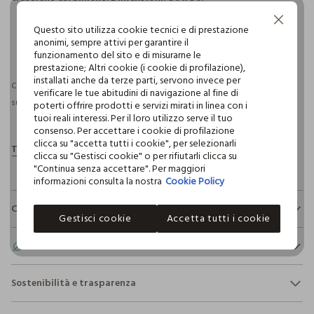
Continua senza accettare
Questo sito utilizza cookie tecnici e di prestazione
anonimi, sempre attivi per garantire il
pdp.loyalty.section.advantages
funzionamento del sito e di misurarne le
prestazione; Altri cookie (i cookie di profilazione),
installati anche da terze parti, servono invece per
Consegna prevista entro il 09/08/2026 e spedizione gratuita per ordini
verificare le tue abitudini di navigazione al fine di
superiori a 30€ se possiedi una CROFF Club.
Maggiori informazioni
poterti offrire prodotti e servizi mirati in linea con i
tuoi reali interessi. Per il loro utilizzo serve il tuo
consenso. Per accettare i cookie di profilazione
clicca su "accetta tutti i cookie", per selezionarli
clicca su "Gestisci cookie" o per rifiutarli clicca su
"Continua senza accettare". Per maggiori
informazioni consulta la nostra
Cookie Policy
Composizione e cura
Gestisci cookie
Accetta tutti i cookie
Composizione:
TESSUTO PRINCIPALE: 100% COTONE - IMBOTTITURA: 100%
Eco valore
POLIESTERE
Consumo d'acqua
Sostenibilità e trasparenza
Per la realizzazione di questo capo sono stati
NON CANDEGGIARE
Sicurezza
utilizzati
1.791,61 litri dacqua