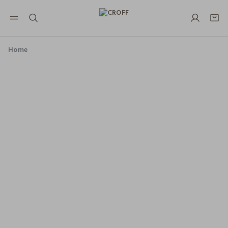
NAVIGATION.ARIA.GOTOMAINCONTENT
NAVIGATION.ARIA.GOTOFOOTER
Home