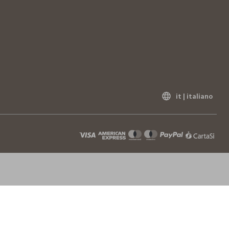
ARE SU FILO ALL'OMBRA
it |
italiano