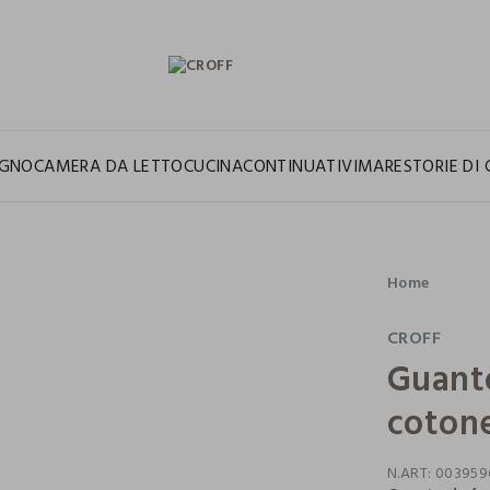
GNO
CAMERA DA LETTO
CUCINA
CONTINUATIVI
MARE
STORIE DI 
Home
CROFF
Guanto
coton
N.ART:
003959