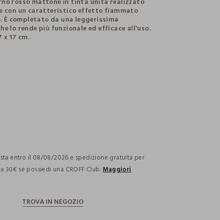
no rosso mattone in tinta unita realizzato
e con un caratteristico effetto fiammato
no. È completato da una leggerissima
e lo rende più funzionale ed efficace all'uso.
 x 17 cm.
ection.advantages
ta entro il 08/08/2026 e spedizione gratuita per
i a 30€ se possiedi una CROFF Club.
Maggiori