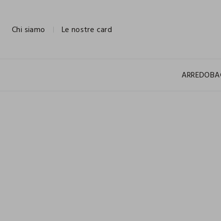
NAVIGATION.ARIA.GOTOMAINCONTENT
NAVIGATION.ARIA.GOTOFOOTER
Chi siamo
Le nostre card
ARREDO
BA
100% COTONE