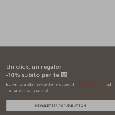
footer.ariatitle
Un click, un regalo:
-10% subito per te 💌
Iscriviti ora alla newsletter e ottieni il
-10% di sconto
sul
tuo prossimo acquisto!