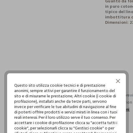
Guanto da for
in puro coton
tipico del li
imbottitura ch
Dimensioni: 27
pdp.loyalty.s
single.size
Continua senza accettare
Questo sito utilizza cookie tecnici e di prestazione
anonimi, sempre attivi per garantire il funzionamento del
Consegna previs
sito e di misurarne le prestazione; Altri cookie (i cookie di
profilazione), installati anche da terze parti, servono
ordini superior
invece per verificare le tue abitudini di navigazione al fine
informazioni
di poterti offrire prodotti e servizi mirati in linea con i tuoi
reali interessi. Per il loro utilizzo serve il tuo consenso. Per
accettare i cookie di profilazione clicca su "accetta tutti i
cookie", per selezionarli clicca su "Gestisci cookie" o per