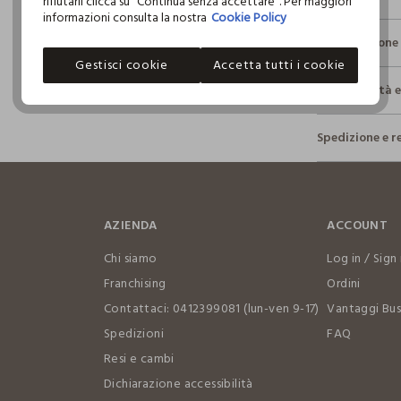
rifiutarli clicca su "Continua senza accettare". Per maggiori
informazioni consulta la nostra
Cookie Policy
Composizione 
Gestisci cookie
Accetta tutti i cookie
Composizio
Sostenibilità 
ESTERNO: 10
Sicurezza
Spedizione e r
Il 100% dei n
NON C
fisici, per ve
Hai fino a 3
definito per 
per cambiare 
restrittivi ri
NON L
internaziona
AZIENDA
ACCOUNT
Clicca qui pe
NON LA
Chi siamo
Log in / Sign 
I nostri for
Franchising
Ordini
NON AS
KARUR SREE
Contattaci: 0412399081 (lun-ven 9-17)
Vantaggi Bus
TAMBU
Spedizioni
FAQ
MADE IN IN
NON ST
Resi e cambi
Dichiarazione accessibilità