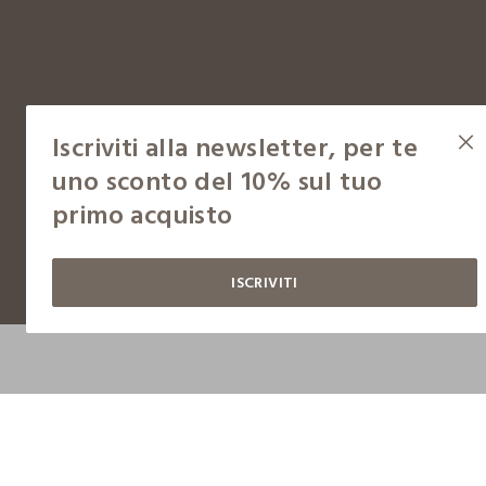
Iscriviti alla newsletter, per te
uno sconto del 10% sul tuo
Copyright © OVS S.p.A, p.iva 04240010274 - Capitale sociale 290.923.470,04
primo acquisto
ISCRIVITI
Condizioni d'acquisto
Gestisci cookie
Cookie policy