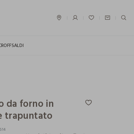
label.account.login
CROFF
SALDI
 da forno in
e trapuntato
614