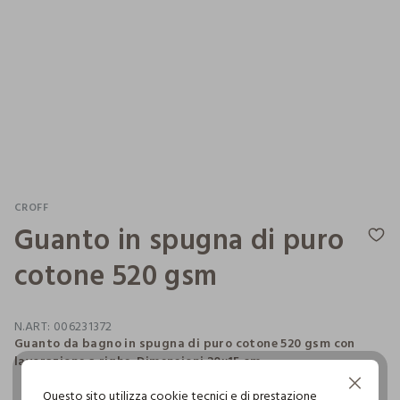
CROFF
Guanto in spugna di puro
cotone 520 gsm
N.ART:
006231372
Guanto da bagno in spugna di puro cotone 520 gsm con
lavorazione a righe. Dimensioni 20x15 cm.
Continua senza accettare
Questo sito utilizza cookie tecnici e di prestazione