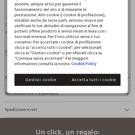
anonimi, sempre attivi per garantire il
pdp.loyalty.section.advantages
funzionamento del sito e di misurarne le
prestazione; Altri cookie (i cookie di profilazione),
installati anche da terze parti, servono invece per
Consegna prevista entro il 09/08/2026 e spedizione gratuita per ordini
verificare le tue abitudini di navigazione al fine di
poterti offrire prodotti e servizi mirati in linea con i
superiori a 30€ se possiedi una CROFF Club.
Maggiori informazioni
tuoi reali interessi. Per il loro utilizzo serve il tuo
consenso. Per accettare i cookie di profilazione
clicca su "accetta tutti i cookie", per selezionarli
clicca su "Gestisci cookie" o per rifiutarli clicca su
"Continua senza accettare". Per maggiori
informazioni consulta la nostra
Cookie Policy
Composizione e cura
Gestisci cookie
Accetta tutti i cookie
Composizione:
Sostenibilità e trasparenza
100% COTONE
Sicurezza
Spedizione e resi
Il 100% dei nostri articoli viene sottoposto a test chimico-
NON CANDEGGIARE
fisici, per verificarne il rispetto dei limiti che abbiamo
footer.ariatitle
Hai fino a 30 giorni dalla consegna del tuo ordine online per
definito per l’uso di sostanze chimiche, talvolta anche più
cambiare idea e restituire i prodotti che hai acquistato.
restrittivi rispetto a quelli previsti dalla normativa
TEMPERATURA MASSIMA 40°C - PROCEDURA
Un click, un regalo:
internazionale.
NORMALE