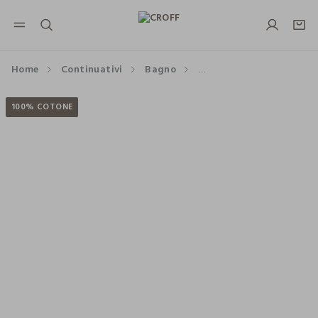
NAVIGATION.ARIA.GOTOMAINCONTENT
NAVIGATION.ARIA.GOTOFOOTER
Home
Continuativi
Bagno
Nuovo Premium Quality
100% COTONE