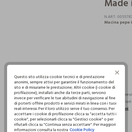
Made i
N.ART:
005578
Macina pepe i
pdp.loyalty.s
single.size
Continua senza accettare
Questo sito utilizza cookie tecnici e di prestazione
anonimi, sempre attivi per garantire il funzionamento del
sito e di misurarne le prestazione; Altri cookie (i cookie di
profilazione), installati anche da terze parti, servono
Consegna previs
invece per verificare le tue abitudini di navigazione al fine
ordini superior
di poterti offrire prodotti e servizi mirati in linea con i tuoi
reali interessi. Per il loro utilizzo serve il tuo consenso. Per
informazioni
accettare i cookie di profilazione clicca su "accetta tutti i
cookie", per selezionarli clicca su "Gestisci cookie" o per
rifiutarli clicca su "Continua senza accettare". Per maggiori
informazioni consulta la nostra
Cookie Policy