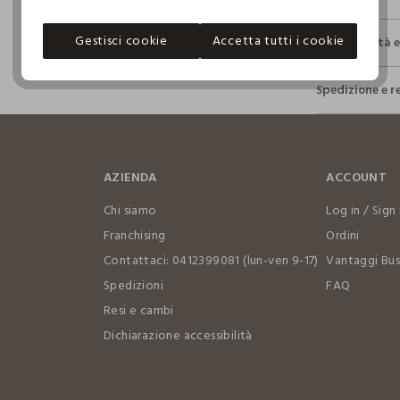
Gestisci cookie
Accetta tutti i cookie
Sostenibilità 
Sicurezza
Spedizione e r
Il 100% dei n
fisici, per ve
Hai fino a 3
definito per 
per cambiare 
restrittivi ri
internaziona
AZIENDA
ACCOUNT
Clicca qui pe
Chi siamo
Log in / Sign 
I nostri for
Franchising
Ordini
PEPPER STYLE
Contattaci: 0412399081 (lun-ven 9-17)
Vantaggi Bus
Spedizioni
FAQ
MADE IN IT
Resi e cambi
Dichiarazione accessibilità