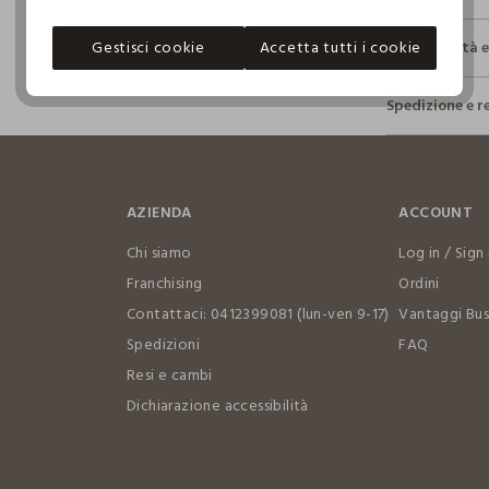
Gestisci cookie
Accetta tutti i cookie
Sostenibilità 
Sicurezza
Spedizione e r
Il 100% dei n
fisici, per ve
Hai fino a 3
definito per 
per cambiare 
restrittivi ri
internaziona
AZIENDA
ACCOUNT
Clicca qui pe
Chi siamo
Log in / Sign 
I nostri for
Franchising
Ordini
PEPPER STYLE
Contattaci: 0412399081 (lun-ven 9-17)
Vantaggi Bus
Spedizioni
FAQ
MADE IN IT
Resi e cambi
Dichiarazione accessibilità