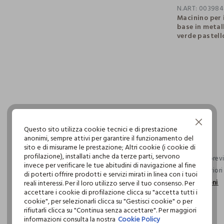
N.ART:
003984
Macinino per 
base in metall
verde pastello
pdp.loyalty.s
single.size
Continua senza accettare
Questo sito utilizza cookie tecnici e di prestazione
anonimi, sempre attivi per garantire il funzionamento del
sito e di misurarne le prestazione; Altri cookie (i cookie di
profilazione), installati anche da terze parti, servono
Consegna previs
invece per verificare le tue abitudini di navigazione al fine
ordini superior
di poterti offrire prodotti e servizi mirati in linea con i tuoi
informazioni
reali interessi. Per il loro utilizzo serve il tuo consenso. Per
accettare i cookie di profilazione clicca su "accetta tutti i
cookie", per selezionarli clicca su "Gestisci cookie" o per
rifiutarli clicca su "Continua senza accettare". Per maggiori
informazioni consulta la nostra
Cookie Policy