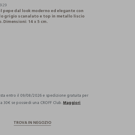
929
il pepe dal look moderno ed elegante con
o grigio scanalato e top in metallo liscio
. Dimensioni: 14 x 5 cm.
ection.advantages
ta entro il 09/08/2026 e spedizione gratuita per
i a 30€ se possiedi una CROFF Club.
Maggiori