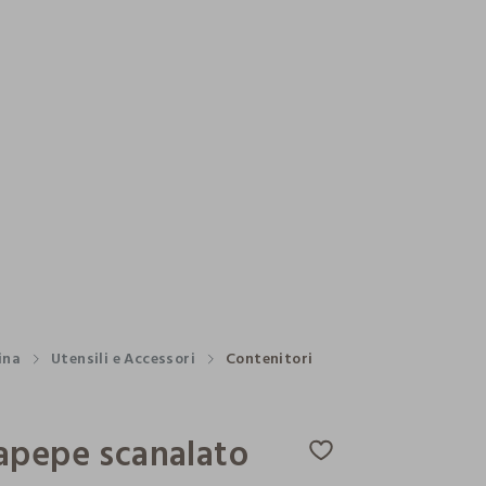
ina
Utensili e Accessori
Contenitori
apepe scanalato