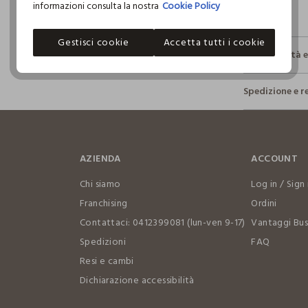
informazioni consulta la nostra
Cookie Policy
Gestisci cookie
Accetta tutti i cookie
Sostenibilità 
Sicurezza
Spedizione e r
Il 100% dei n
fisici, per ve
Hai fino a 3
definito per 
per cambiare 
restrittivi ri
internaziona
AZIENDA
ACCOUNT
Clicca qui pe
Chi siamo
Log in / Sign 
I nostri for
Franchising
Ordini
THE HANDIC
Contattaci: 0412399081 (lun-ven 9-17)
Vantaggi Bus
Spedizioni
FAQ
MADE IN IN
Resi e cambi
Dichiarazione accessibilità