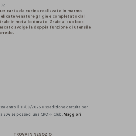
632
per carta da cucina realizzato in marmo
delicate venature grigie e completato dal
rale in metallo dorato. Graie al suo look
cercato svolge la doppia funzione di utensile
arredo.
ection.advantages
ta entro il 11/08/2026 e spedizione gratuita per
i a 30€ se possiedi una CROFF Club.
Maggiori