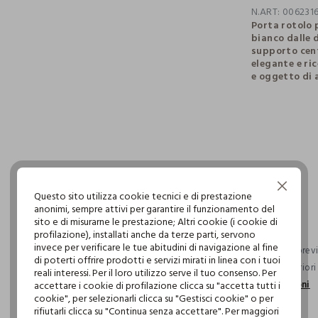
N.ART:
006231
Porta rotolo 
bianco dalle 
supporto cent
elegante e ri
e oggetto di 
pdp.loyalty.s
single.size
Continua senza accettare
Questo sito utilizza cookie tecnici e di prestazione
anonimi, sempre attivi per garantire il funzionamento del
sito e di misurarne le prestazione; Altri cookie (i cookie di
profilazione), installati anche da terze parti, servono
invece per verificare le tue abitudini di navigazione al fine
Consegna previs
di poterti offrire prodotti e servizi mirati in linea con i tuoi
ordini superior
reali interessi. Per il loro utilizzo serve il tuo consenso. Per
informazioni
accettare i cookie di profilazione clicca su "accetta tutti i
cookie", per selezionarli clicca su "Gestisci cookie" o per
rifiutarli clicca su "Continua senza accettare". Per maggiori