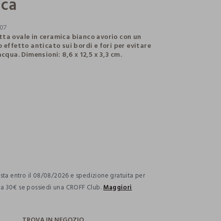
ica
07
ta ovale in ceramica bianco avorio con un
 effetto anticato sui bordi e fori per evitare
acqua. Dimensioni: 8,6 x 12,5 x 3,3 cm.
ection.advantages
ta entro il 08/08/2026 e spedizione gratuita per
i a 30€ se possiedi una CROFF Club.
Maggiori