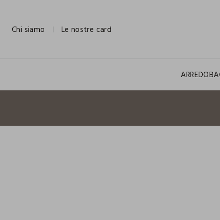
NAVIGATION.ARIA.GOTOMAINCONTENT
NAVIGATION.ARIA.GOTOFOOTER
Chi siamo
Le nostre card
ARREDO
BA