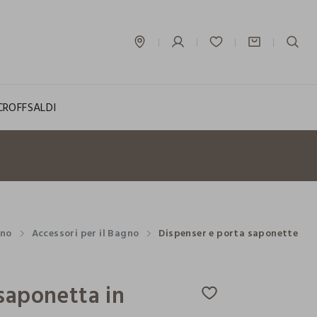
label.account.login
CROFF
SALDI
no
Accessori per il Bagno
Dispenser e porta saponette
saponetta in