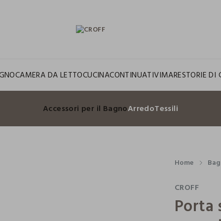
GNO
CAMERA DA LETTO
CUCINA
CONTINUATIVI
MARE
STORIE DI 
Accessori per il Bagno
Arredo
Tessili
Home
Bag
CROFF
Porta 