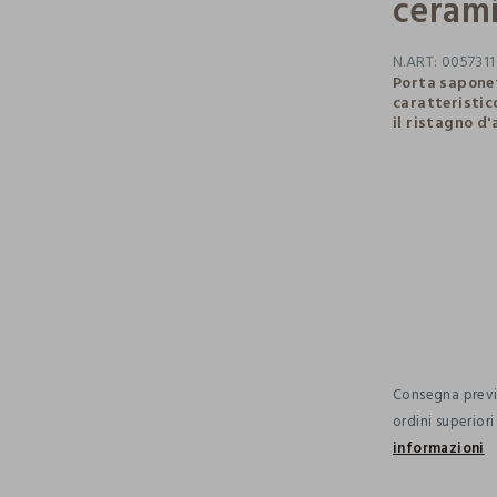
ceram
N.ART:
0057311
Porta saponet
caratteristico
il ristagno d'
pdp.loyalty.s
single.size
Consegna previs
ordini superior
informazioni