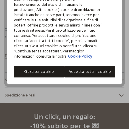
funzionamento del sito e di misurarne le
prestazione; Altri cookie (i cookie di profilazione),
pdp.loyalty.section.advantages
installati anche da terze parti, servono invece per
verificare le tue abitudini di navigazione al fine di
poterti offrire prodotti e servizi mirati in linea con i
Consegna prevista entro il 10/08/2026 e spedizione gratuita per ordini
tuoi reali interessi. Per il loro utilizzo serve il tuo
consenso. Per accettare i cookie di profilazione
superiori a 30€ se possiedi una CROFF Club.
Maggiori informazioni
clicca su "accetta tutti i cookie", per selezionarli
clicca su "Gestisci cookie" o per rifiutarli clicca su
"Continua senza accettare". Per maggiori
informazioni consulta la nostra
Cookie Policy
Gestisci cookie
Accetta tutti i cookie
Sostenibilità e trasparenza
Sicurezza
Spedizione e resi
Il 100% dei nostri articoli viene sottoposto a test chimico-
fisici, per verificarne il rispetto dei limiti che abbiamo
footer.ariatitle
Hai fino a 30 giorni dalla consegna del tuo ordine online per
definito per l’uso di sostanze chimiche, talvolta anche più
cambiare idea e restituire i prodotti che hai acquistato.
restrittivi rispetto a quelli previsti dalla normativa
Un click, un regalo:
internazionale.
-10% subito per te 💌
Clicca qui per vedere i dettagli