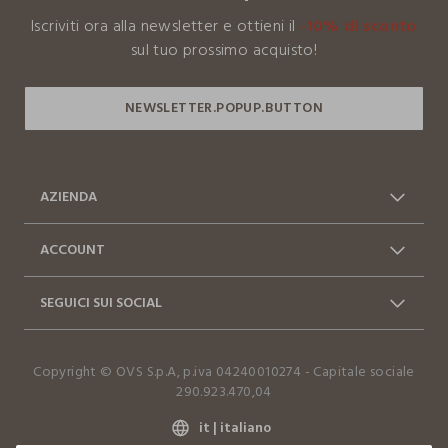
Iscriviti ora alla newsletter e ottieni il
-10% di sconto
I nostri fornitori
sul tuo prossimo acquisto!
M.K. SONS PVT LTD.
MADE IN PAKISTAN
AZIENDA
Chi siamo
Franchising
ACCOUNT
Contattaci: 0412399081
Spedizioni
Log in / Sign in
Ordini
(lun-ven 9-17)
SEGUICI SUI SOCIAL
Vantaggi Business
FAQ
Resi e cambi
Dichiarazione accessibilità
Facebook
Instagram
Copyright © OVS S.p.A, p.iva 04240010274 - Capitale sociale
TikTok
290.923.470,04
it |
italiano