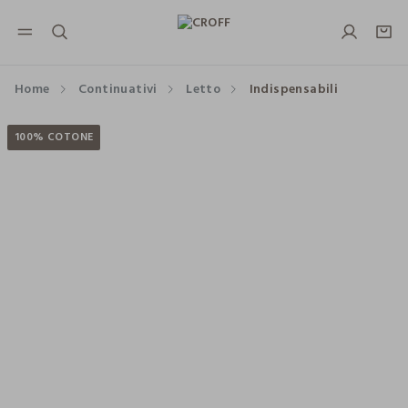
NAVIGATION.ARIA.GOTOMAINCONTENT
NAVIGATION.ARIA.GOTOFOOTER
Home
Continuativi
Letto
Indispensabili
100% COTONE