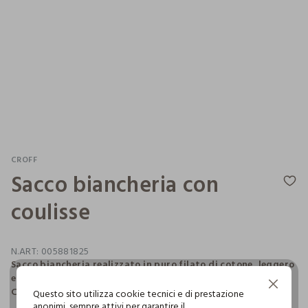
CROFF
Sacco biancheria con
coulisse
N.ART:
005881825
Sacco biancheria realizzato in puro filato di cotone, leggero
e fresco, con un motivo a righe ricercato tono su tono.
Continua senza accettare
Completo di coulisse per chiuderlo.
Questo sito utilizza cookie tecnici e di prestazione
anonimi, sempre attivi per garantire il