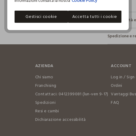
informazioni consulta la nostra
Cookie Policy
Gestisci cookie
Accetta tutti i cookie
Sostenibilità 
Sicurezza
Spedizione e r
Il 100% dei n
fisici, per ve
Hai fino a 3
definito per 
per cambiare 
restrittivi ri
internaziona
AZIENDA
ACCOUNT
Clicca qui pe
Chi siamo
Log in / Sign 
I nostri for
Franchising
Ordini
HANGZHOU K
Contattaci: 0412399081 (lun-ven 9-17)
Vantaggi Bus
Spedizioni
FAQ
MADE IN CH
Resi e cambi
Dichiarazione accessibilità