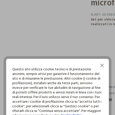
microf
N.ART:
003984
Set per skinca
realizzati in
pdp.loyalty.s
single.size
Continua senza accettare
Questo sito utilizza cookie tecnici e di prestazione
anonimi, sempre attivi per garantire il funzionamento del
sito e di misurarne le prestazione; Altri cookie (i cookie di
profilazione), installati anche da terze parti, servono
Consegna previs
invece per verificare le tue abitudini di navigazione al fine
di poterti offrire prodotti e servizi mirati in linea con i tuoi
ordini superior
reali interessi. Per il loro utilizzo serve il tuo consenso. Per
informazioni
accettare i cookie di profilazione clicca su "accetta tutti i
cookie", per selezionarli clicca su "Gestisci cookie" o per
rifiutarli clicca su "Continua senza accettare". Per maggiori