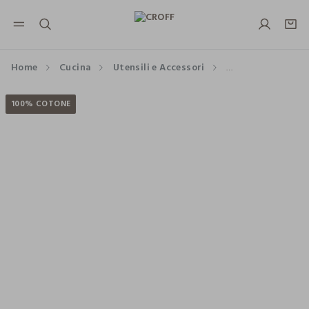
NAVIGATION.ARIA.GOTOMAINCONTENT
NAVIGATION.ARIA.GOTOFOOTER
Home
Cucina
Utensili e Accessori
Grembiuli e Strof
100% COTONE