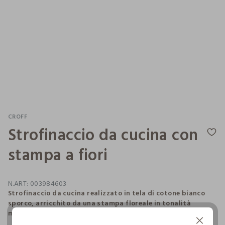
CROFF
Strofinaccio da cucina con
stampa a fiori
N.ART:
003984603
Strofinaccio da cucina realizzato in tela di cotone bianco
sporco, arricchito da una stampa floreale in tonalità
marrone a contrasto. Dimensioni: 70 x 50 cm.
Continua senza accettare