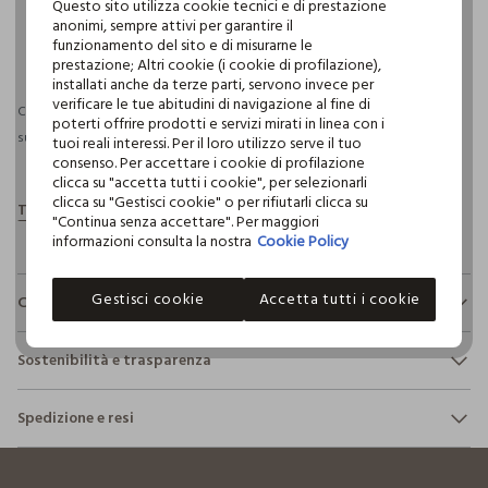
Questo sito utilizza cookie tecnici e di prestazione
anonimi, sempre attivi per garantire il
funzionamento del sito e di misurarne le
pdp.loyalty.section.advantages
prestazione; Altri cookie (i cookie di profilazione),
installati anche da terze parti, servono invece per
verificare le tue abitudini di navigazione al fine di
Consegna prevista entro il 11/08/2026 e spedizione gratuita per ordini
poterti offrire prodotti e servizi mirati in linea con i
superiori a 30€ se possiedi una CROFF Club.
Maggiori informazioni
tuoi reali interessi. Per il loro utilizzo serve il tuo
consenso. Per accettare i cookie di profilazione
clicca su "accetta tutti i cookie", per selezionarli
clicca su "Gestisci cookie" o per rifiutarli clicca su
"Continua senza accettare". Per maggiori
informazioni consulta la nostra
Cookie Policy
Gestisci cookie
Accetta tutti i cookie
Composizione e cura
Composizione:
Sostenibilità e trasparenza
100% COTONE
Sicurezza
Spedizione e resi
Il 100% dei nostri articoli viene sottoposto a test chimico-
NON CANDEGGIARE
fisici, per verificarne il rispetto dei limiti che abbiamo
footer.ariatitle
Hai fino a 30 giorni dalla consegna del tuo ordine online per
definito per l’uso di sostanze chimiche, talvolta anche più
cambiare idea e restituire i prodotti che hai acquistato.
restrittivi rispetto a quelli previsti dalla normativa
TEMPERATURA MASSIMA 30°C - PROCEDURA