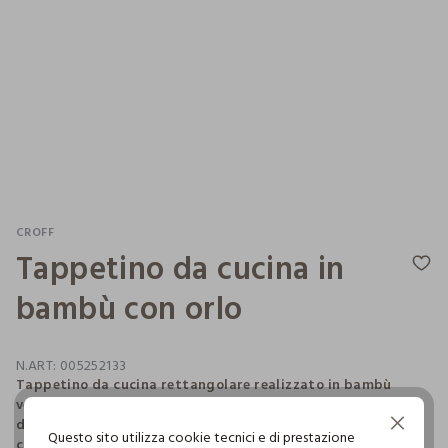
CROFF
Tappetino da cucina in
bambù con orlo
N.ART:
005252133
Tappetino da cucina rettangolare realizzato in bambù
verniciato marrone scuro. Le listarelle in legno lucido, facili
da pulire, sono incorniciate da un orlo in tessuto a
Continua senza accettare
Questo sito utilizza cookie tecnici e di prestazione
contrasto. Dimensioni: 100 x 50 cm.