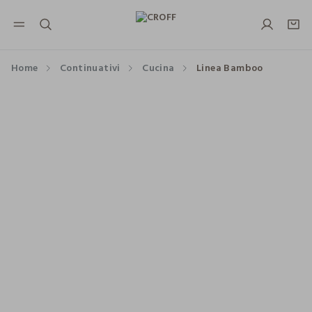
NAVIGATION.ARIA.GOTOMAINCONTENT
NAVIGATION.ARIA.GOTOFOOTER
Home
Continuativi
Cucina
Linea Bamboo