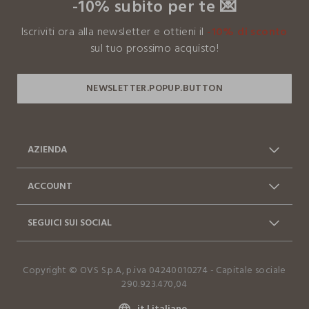
-10% subito per te 💌
Clicca qui per vedere i dettagli
Iscriviti ora alla newsletter e ottieni il
-10% di sconto
I nostri fornitori
sul tuo prossimo acquisto!
WUXI GREENTEX TECHNOLOGY CO.,L
AZIENDA
Chi siamo
Franchising
ACCOUNT
Contattaci: 0412399081
Spedizioni
Log in / Sign in
Ordini
(lun-ven 9-17)
SEGUICI SUI SOCIAL
Vantaggi Business
FAQ
Resi e cambi
Dichiarazione accessibilità
Facebook
Instagram
Copyright © OVS S.p.A, p.iva 04240010274 - Capitale sociale
TikTok
290.923.470,04
it |
italiano