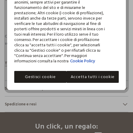
anonimi, sempre attivi per garantire il
funzionamento del sito e di misurarne le
prestazione; Altri cookie (i cookie di profilazione),
installati anche da terze parti, servono invece per
pdp.loyalty.section.advantages
verificare le tue abitudini di navigazione al fine di
poterti offrire prodotti e servizi mirati in linea con i
tuoi reali interessi. Per il loro utilizzo serve il tuo
Consegna prevista entro il 08/08/2026 e spedizione gratuita per ordini
consenso. Per accettare i cookie di profilazione
superiori a 30€ se possiedi una CROFF Club.
Maggiori informazioni
clicca su "accetta tutti i cookie", per selezionarli
clicca su "Gestisci cookie" o per rifiutarli clicca su
"Continua senza accettare". Per maggiori
informazioni consulta la nostra
Cookie Policy
Gestisci cookie
Accetta tutti i cookie
Sostenibilità e trasparenza
Sicurezza
Spedizione e resi
Il 100% dei nostri articoli viene sottoposto a test chimico-
fisici, per verificarne il rispetto dei limiti che abbiamo
footer.ariatitle
Hai fino a 30 giorni dalla consegna del tuo ordine online per
definito per l’uso di sostanze chimiche, talvolta anche più
cambiare idea e restituire i prodotti che hai acquistato.
restrittivi rispetto a quelli previsti dalla normativa
Un click, un regalo:
internazionale.