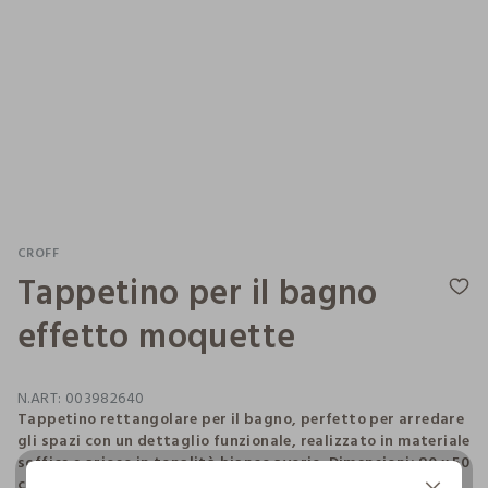
CROFF
Tappetino per il bagno
effetto moquette
N.ART:
003982640
Tappetino rettangolare per il bagno, perfetto per arredare
gli spazi con un dettaglio funzionale, realizzato in materiale
soffice e arioso in tonalità bianco avorio. Dimensioni: 80 x 50
cm.