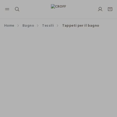
NAVIGATION.ARIA.GOTOMAINCONTENT
NAVIGATION.ARIA.GOTOFOOTER
Home
Bagno
Tessili
Tappeti per il bagno