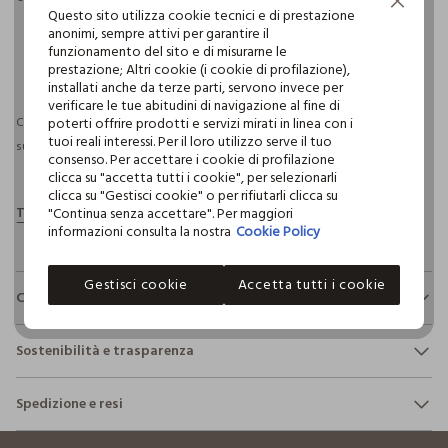
Continua senza accettare
Questo sito utilizza cookie tecnici e di prestazione
anonimi, sempre attivi per garantire il
funzionamento del sito e di misurarne le
pdp.loyalty.section.advantages
prestazione; Altri cookie (i cookie di profilazione),
installati anche da terze parti, servono invece per
verificare le tue abitudini di navigazione al fine di
poterti offrire prodotti e servizi mirati in linea con i
Consegna prevista entro il 09/08/2026 e spedizione gratuita per ordini
tuoi reali interessi. Per il loro utilizzo serve il tuo
superiori a 30€ se possiedi una CROFF Club.
Maggiori informazioni
consenso. Per accettare i cookie di profilazione
clicca su "accetta tutti i cookie", per selezionarli
clicca su "Gestisci cookie" o per rifiutarli clicca su
"Continua senza accettare". Per maggiori
informazioni consulta la nostra
Cookie Policy
Gestisci cookie
Accetta tutti i cookie
Composizione e cura
Composizione:
Sostenibilità e trasparenza
100% POLIESTERE
Sicurezza
Spedizione e resi
Il 100% dei nostri articoli viene sottoposto a test chimico-
NON CANDEGGIARE
fisici, per verificarne il rispetto dei limiti che abbiamo
footer.ariatitle
Hai fino a 30 giorni dalla consegna del tuo ordine online per
definito per l’uso di sostanze chimiche, talvolta anche più