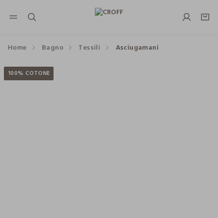
NAVIGATION.ARIA.GOTOMAINCONTENT
NAVIGATION.ARIA.GOTOFOOTER
Home
Bagno
Tessili
Asciugamani
100% COTONE