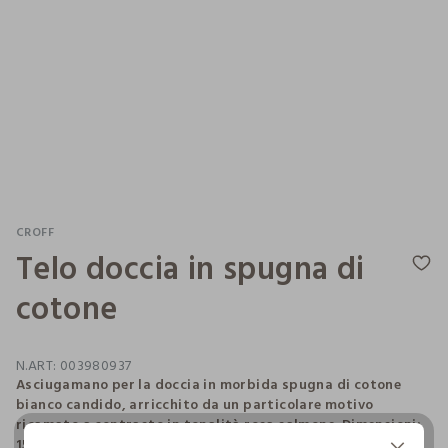
CROFF
Telo doccia in spugna di
cotone
N.ART:
003980937
Asciugamano per la doccia in morbida spugna di cotone
bianco candido, arricchito da un particolare motivo
ricamato a contrasto in tonalità rosa salmone. Dimensioni:
150 x 90 cm.