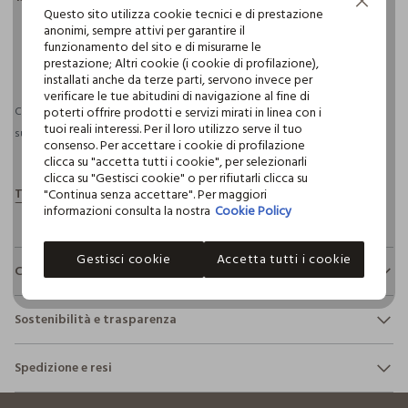
Continua senza accettare
Questo sito utilizza cookie tecnici e di prestazione
anonimi, sempre attivi per garantire il
funzionamento del sito e di misurarne le
pdp.loyalty.section.advantages
prestazione; Altri cookie (i cookie di profilazione),
installati anche da terze parti, servono invece per
verificare le tue abitudini di navigazione al fine di
poterti offrire prodotti e servizi mirati in linea con i
Consegna prevista entro il 09/08/2026 e spedizione gratuita per ordini
tuoi reali interessi. Per il loro utilizzo serve il tuo
superiori a 30€ se possiedi una CROFF Club.
Maggiori informazioni
consenso. Per accettare i cookie di profilazione
clicca su "accetta tutti i cookie", per selezionarli
clicca su "Gestisci cookie" o per rifiutarli clicca su
"Continua senza accettare". Per maggiori
informazioni consulta la nostra
Cookie Policy
Gestisci cookie
Accetta tutti i cookie
Composizione e cura
Composizione:
Sostenibilità e trasparenza
100% COTONE
Sicurezza
Spedizione e resi
Il 100% dei nostri articoli viene sottoposto a test chimico-
NON CANDEGGIARE
fisici, per verificarne il rispetto dei limiti che abbiamo
footer.ariatitle
Hai fino a 30 giorni dalla consegna del tuo ordine online per
definito per l’uso di sostanze chimiche, talvolta anche più