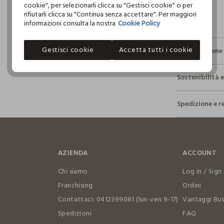
cookie", per selezionarli clicca su "Gestisci cookie" o per
rifiutarli clicca su "Continua senza accettare". Per maggiori
informazioni consulta la nostra
Cookie Policy
Gestisci cookie
Accetta tutti i cookie
Composizione 
Composizio
Sostenibilità 
100% COTO
Sicurezza
Spedizione e r
Il 100% dei n
NON C
fisici, per ve
Hai fino a 3
definito per 
per cambiare 
restrittivi ri
TEMPE
internaziona
NORMA
AZIENDA
ACCOUNT
Clicca qui pe
NON LA
Chi siamo
Log in / Sign 
I nostri for
Franchising
Ordini
NON AS
KARUR SREE
Contattaci: 0412399081 (lun-ven 9-17)
Vantaggi Bus
TAMBU
Spedizioni
FAQ
MADE IN IN
TEMPER