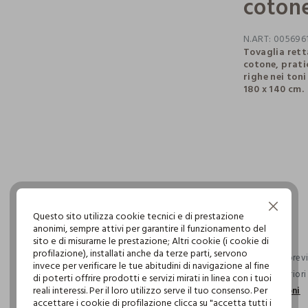
cotone
N.ART:
005696
Tovaglia rett
cotone, prati
righe nei toni
180 x 140 cm.
pdp.loyalty.s
single.size
Continua senza accettare
Questo sito utilizza cookie tecnici e di prestazione
anonimi, sempre attivi per garantire il funzionamento del
sito e di misurarne le prestazione; Altri cookie (i cookie di
profilazione), installati anche da terze parti, servono
Consegna previs
invece per verificare le tue abitudini di navigazione al fine
ordini superior
di poterti offrire prodotti e servizi mirati in linea con i tuoi
reali interessi. Per il loro utilizzo serve il tuo consenso. Per
informazioni
accettare i cookie di profilazione clicca su "accetta tutti i