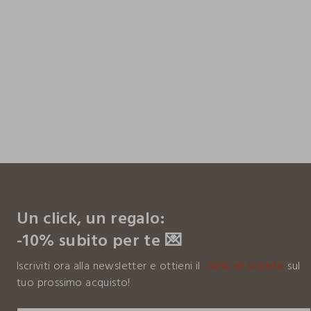
footer.ariatitle
Un click, un regalo:
-10% subito per te 💌
Iscriviti ora alla newsletter e ottieni il
-10% di sconto
sul
tuo prossimo acquisto!