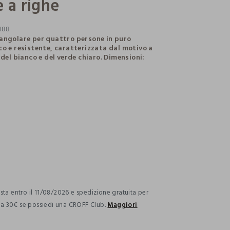
 a righe
188
angolare per quattro persone in puro
co e resistente, caratterizzata dal motivo a
 del bianco e del verde chiaro. Dimensioni:
ection.advantages
ta entro il 11/08/2026 e spedizione gratuita per
i a 30€ se possiedi una CROFF Club.
Maggiori