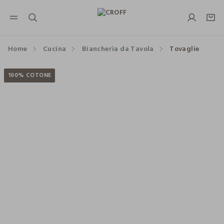
NAVIGATION.ARIA.GOTOMAINCONTENT
NAVIGATION.ARIA.GOTOFOOTER
Home
Cucina
Biancheria da Tavola
Tovaglie
100% COTONE