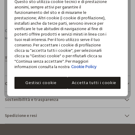
Questo sito utilizza cookie tecnici e di prestazione
anonimi, sempre attivi per garantire il
funzionamento del sito e di misurarne le
pdp.loyalty.section.advantages
prestazione; Altri cookie (i cookie di profilazione),
installati anche da terze parti, servono invece per
verificare le tue abitudini di navigazione al fine di
Consegna prevista entro il 11/08/2026 e spedizione gratuita per ordini
poterti offrire prodotti e servizi mirati in linea con i
superiori a 30€ se possiedi una CROFF Club.
Maggiori informazioni
tuoi reali interessi. Per il loro utilizzo serve il tuo
consenso. Per accettare i cookie di profilazione
clicca su "accetta tutti i cookie", per selezionarli
clicca su "Gestisci cookie" o per rifiutarli clicca su
"Continua senza accettare". Per maggiori
informazioni consulta la nostra
Cookie Policy
Gestisci cookie
Accetta tutti i cookie
Composizione e cura
Composizione:
Sostenibilità e trasparenza
100% COTONE
Sicurezza
Spedizione e resi
Il 100% dei nostri articoli viene sottoposto a test chimico-
NON CANDEGGIARE
fisici, per verificarne il rispetto dei limiti che abbiamo
footer.ariatitle
Hai fino a 30 giorni dalla consegna del tuo ordine online per
definito per l’uso di sostanze chimiche, talvolta anche più
cambiare idea e restituire i prodotti che hai acquistato.
restrittivi rispetto a quelli previsti dalla normativa
TEMPERATURA MASSIMA 30°C - PROCEDURA