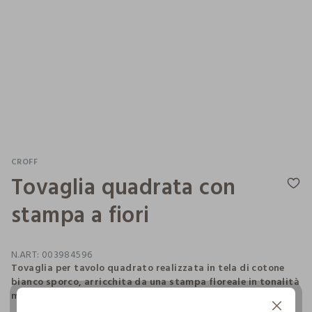
CROFF
Tovaglia quadrata con
stampa a fiori
N.ART:
003984596
Tovaglia per tavolo quadrato realizzata in tela di cotone
bianco sporco, arricchita da una stampa floreale in tonalità
marrone a contrasto. Dimensioni: 140 x 140 cm.
Continua senza accettare