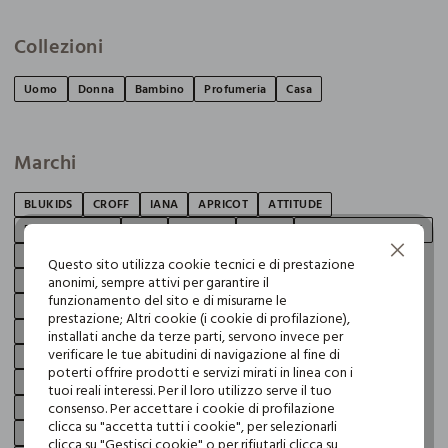
Collezioni
Uomo
Donna
Bambino
Profumeria
Casa
Marchi
BLUKIDS
CROFF
IANA
APRICOT
ATTITUDE
BIJOU BRIGITTE
CAGI
CLAIRE'S
ESPRIT
GABBIANO OCCHIALI
Continua senza accettare
GABBIANO UPIM
INTERGROSS
JACK & JONES
Questo sito utilizza cookie tecnici e di prestazione
anonimi, sempre attivi per garantire il
JACQUELINE DE YONG
JC ACCESSORIES
KIDS'ACCESORIES
funzionamento del sito e di misurarne le
LA VIE
LEPEL
LOVABLE
MARI LIBRI
NATIVA FRAGRANCES
prestazione; Altri cookie (i cookie di profilazione),
ONLY
PERLETTI
PITTAROSSO
PLAYTEX
RESET
installati anche da terze parti, servono invece per
verificare le tue abitudini di navigazione al fine di
ROCCO GIOCATTOLI
SANPELLEGRINO
SPRINGFIELD
TEKMEE
poterti offrire prodotti e servizi mirati in linea con i
TESCOMA
TRI-COASTAL
WAKE UP COSMETICS
WAMPUM
tuoi reali interessi. Per il loro utilizzo serve il tuo
consenso. Per accettare i cookie di profilazione
YOULOOK
J. HART & BROS
RUMFORD
HOLISTC MAN
clicca su "accetta tutti i cookie", per selezionarli
PRIVACY
NICE & CHIC
IWIE
ROSA THEA
NYMOS
clicca su "Gestisci cookie" o per rifiutarli clicca su