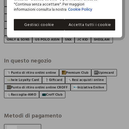
HOLISTIC WOMAN
ACCESSORI JBL
B-YOU
DIEMME
FLER
"Continua senza accettare". Per maggiori
informazioni consulta la nostra
Cookie Policy
KAPPA
LICENZE BAMBINO 40 JBL
LICENZE BAMBINO JBL
LICENZE DONNA JBL
LICENZE UOMO JBL
NAF NAF
Gestisci cookie
Accetta tutti i cookie
NAVIGARE BLACK
NORWAY
POLINELLI
RUSSELL ATHLETIC
SPORT COMMERCE
CARMAKOMA
GYMNASIUM
HAND
ONLY & SONS
US POLO ASSN
SNX
JC KID
SHEGLAM
In questo negozio
Punto di ritiro ordini online
Premium Club
Upimcard
Iwie Loyalty Card
Giftcard
Resi acquisti online
Punto di ritiro ordini online CROFF
Iniziativa Enilive
Raccoglia-AMO
Croff Club
Metodi di pagamento