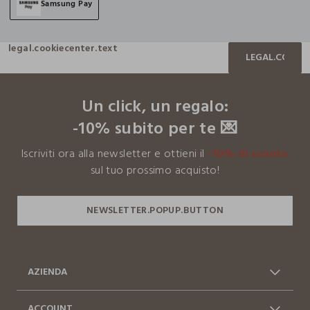
Samsung Pay
legal.cookiecenter.text
LEGAL.COOKIE
footer.ariatitle
Un click, un regalo:
-10% subito per te 💌
Iscriviti ora alla newsletter e ottieni il
-10% di sconto
sul tuo prossimo acquisto!
AZIENDA
Chi siamo
Franchising
ACCOUNT