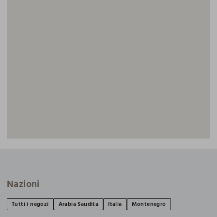
Nazioni
Tutti i negozi
Arabia Saudita
Italia
Montenegro