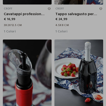
3X2X12.5 CM
4.5X8 CM
CROFF
CROFF
Cavatappi professionale a doppia cerniera
Tappo salvagusto per spumante
€ 16,99
€ 24,99
3X2X12.5 CM
4.5X8 CM
1 Colori
1 Colori
4X8 CM
22X2.5X15.5 CM