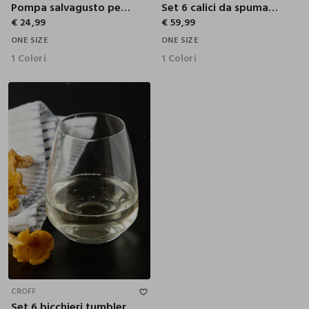
Pompa salvagusto per vino
Set 6 calici da spumante
€ 24,99
€ 59,99
ONE SIZE
ONE SIZE
1 Colori
1 Colori
CROFF
Set 6 bicchieri tumbler