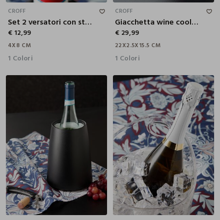
CROFF
CROFF
Set 2 versatori con stopper
Giacchetta wine cooler per vino
€ 12,99
€ 29,99
4X8 CM
22X2.5X15.5 CM
1 Colori
1 Colori
20X15 CM
23X20 CM