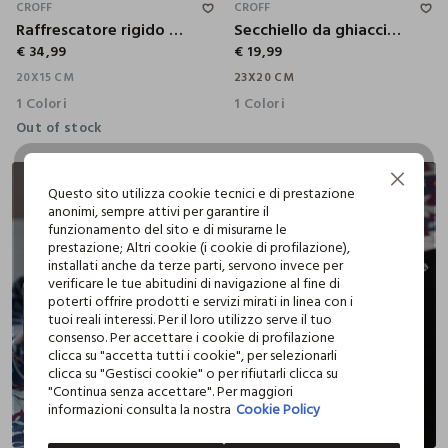
CROFF
CROFF
Raffrescatore rigido per vino
Secchiello da ghiaccio per vino
€ 34,99
€ 19,99
20X15 CM
23X20 CM
1 Colori
1 Colori
Out of stock
Continua senza accettare
Questo sito utilizza cookie tecnici e di prestazione
anonimi, sempre attivi per garantire il
funzionamento del sito e di misurarne le
prestazione; Altri cookie (i cookie di profilazione),
installati anche da terze parti, servono invece per
verificare le tue abitudini di navigazione al fine di
poterti offrire prodotti e servizi mirati in linea con i
tuoi reali interessi. Per il loro utilizzo serve il tuo
consenso. Per accettare i cookie di profilazione
clicca su "accetta tutti i cookie", per selezionarli
clicca su "Gestisci cookie" o per rifiutarli clicca su
"Continua senza accettare". Per maggiori
informazioni consulta la nostra
Cookie Policy
14.5X2.5X18 CM
14X4X18 CM