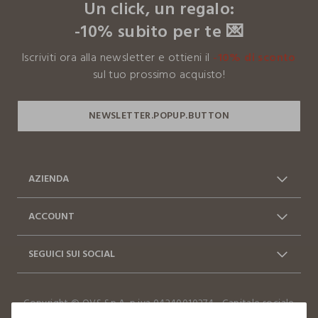
Un click, un regalo:
-10% subito per te 💌
Iscriviti ora alla newsletter e ottieni il
-10% di sconto
sul tuo prossimo acquisto!
AZIENDA
Chi siamo
Franchising
ACCOUNT
Contattaci: 0412399081
Spedizioni
Log in / Sign in
Ordini
(lun-ven 9-17)
SEGUICI SUI SOCIAL
Vantaggi Business
FAQ
Resi e cambi
Dichiarazione accessibilità
Facebook
Instagram
Copyright © OVS S.p.A, p.iva 04240010274 - Capitale sociale
TikTok
290.923.470,04