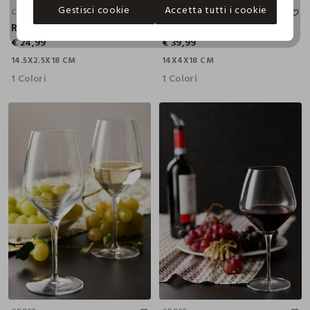
Gestisci cookie
Accetta tutti i cookie
CROFF
CROFF
Raffrescatore per vino
Levatappi automatico
€ 24,99
€ 39,99
14.5X2.5X18 CM
14X4X18 CM
1 Colori
1 Colori