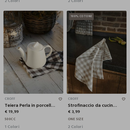
2 Colori
2 Colori
100% COTONE
500CC
CROFF
CROFF
Teiera Perla in porcellana
Strofinaccio da cucina in cotone a quadretti
€ 19,99
€ 3,99
500CC
ONE SIZE
1 Colori
2 Colori