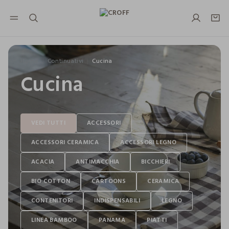
NAVIGATION.ARIA.GOTOMAINCONTENT
NAVIGATION.ARIA.GOTOFOOTER
Home
Continuativi
Cucina
Cucina