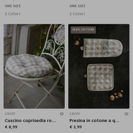
ONE SIZE
ONE SIZE
2 Colori
2 Colori
100% COTONE
CROFF
CROFF
Cuscino coprisedia rotondo a quadretti
Presina in cotone a quadretti
€ 8,99
€ 3,99