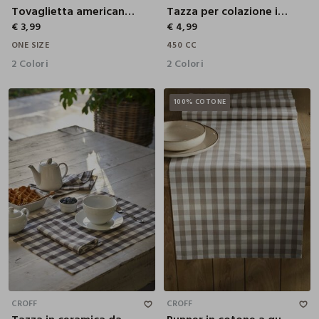
Tovaglietta americana a quadretti
Tazza per colazione in gres
€ 3,99
€ 4,99
ONE SIZE
450 CC
2 Colori
2 Colori
100% COTONE
7 CM
CROFF
CROFF