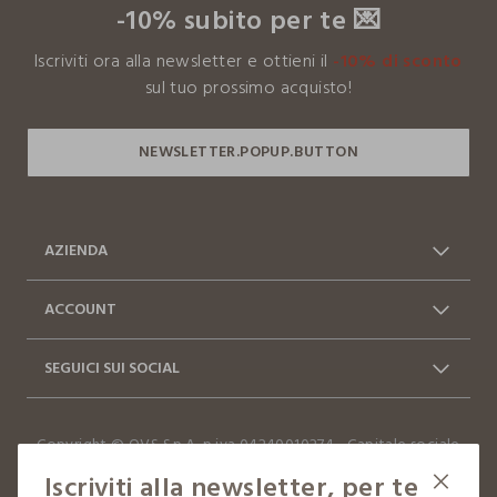
-10% subito per te 💌
Iscriviti ora alla newsletter e ottieni il
-10% di sconto
sul tuo prossimo acquisto!
AZIENDA
Chi siamo
Franchising
ACCOUNT
Contattaci: 0412399081
Spedizioni
Log in / Sign in
Ordini
(lun-ven 9-17)
SEGUICI SUI SOCIAL
Vantaggi Business
FAQ
Resi e cambi
Dichiarazione accessibilità
Facebook
Instagram
Copyright © OVS S.p.A, p.iva 04240010274 - Capitale sociale
TikTok
290.923.470,04
Iscriviti alla newsletter, per te