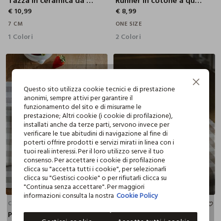
Tazza in ceramica da colazione
Runner in cotone a quadretti
€ 10,99
€ 8,99
7 CM
ONE SIZE
1 Colori
2 Colori
Continua senza accettare
Questo sito utilizza cookie tecnici e di prestazione
anonimi, sempre attivi per garantire il
funzionamento del sito e di misurarne le
prestazione; Altri cookie (i cookie di profilazione),
installati anche da terze parti, servono invece per
verificare le tue abitudini di navigazione al fine di
poterti offrire prodotti e servizi mirati in linea con i
tuoi reali interessi. Per il loro utilizzo serve il tuo
consenso. Per accettare i cookie di profilazione
clicca su "accetta tutti i cookie", per selezionarli
clicca su "Gestisci cookie" o per rifiutarli clicca su
"Continua senza accettare". Per maggiori
20 CM
7X26 CM
informazioni consulta la nostra
Cookie Policy
CROFF
CROFF
Piatto dessert in gres
Insalatiera in porcellana