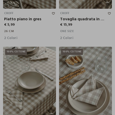
26 CM
CROFF
CROFF
Piatto piano in gres
Tovaglia quadrata in cotone a quadretti
€ 5,99
€ 15,99
26 CM
ONE SIZE
2 Colori
2 Colori
100% COTONE
100% COTONE