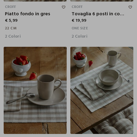
CROFF
CROFF
Piatto fondo in gres
Tovaglia 6 posti in cotone a quadretti
€ 5,99
€ 19,99
22 CM
ONE SIZE
2 Colori
2 Colori
370 CC
14 CM