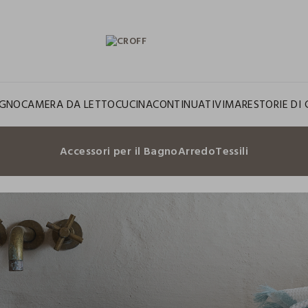
GNO
CAMERA DA LETTO
CUCINA
CONTINUATIVI
MARE
STORIE DI 
Accessori per il Bagno
Arredo
Tessili