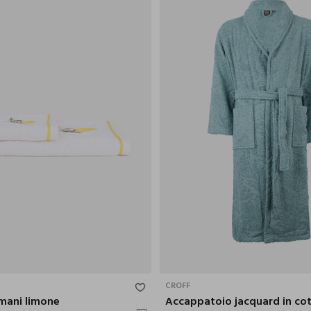
90X50 CM
CROFF
mani limone