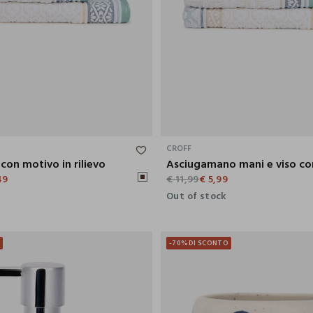
150X90 CM
CROFF
con motivo in rilievo
49
€ 11,99
€ 5,99
Out of stock
O
-70%
DI SCONTO