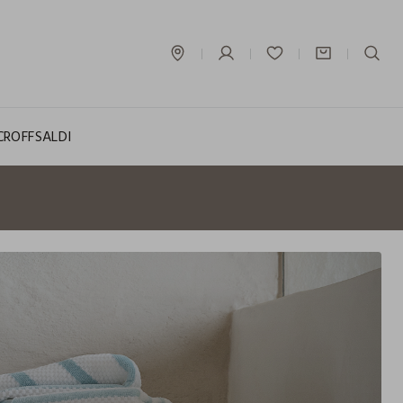
label.account.login
CROFF
SALDI