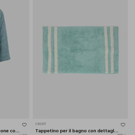
S/M
L/XL
80X50 CM
CROFF
Accappatoio jacquard in cotone con cappuccio
Tappetino per il bagno con dettagli a contrasto