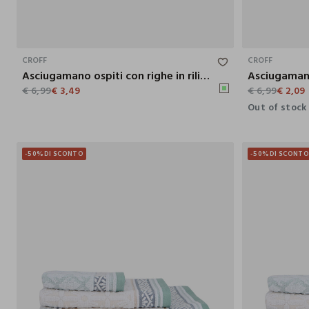
50X30 CM
CROFF
CROFF
Asciugamano ospiti con righe in rilievo
€ 6,99
€ 3,49
€ 6,99
€ 2,09
Out of stock
-50%
DI SCONTO
-50%
DI SCONT