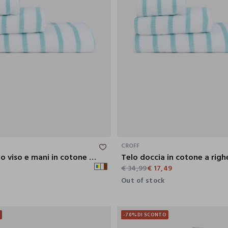
90X50 CM
CROFF
Asciugamano viso e mani in cotone a righe
Telo doccia in cotone a righ
€ 34,99
€ 17,49
Out of stock
O
-70%
DI SCONTO