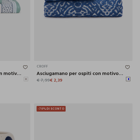
90X50 CM
50X30 CM
CROFF
Asciugamano mani e viso con motivo in rilievo
Asciugamano per ospiti con motivo in rilievo
€ 7,99
€ 2,39
-70%
DI SCONTO