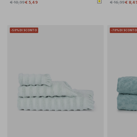
€ 10,99
€ 5,49
€ 16,99
€ 8,4
-50%
DI SCONTO
-70%
DI SCONT