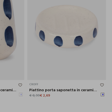
9X9 CM
3X11.2 CM
CROFF
Bicchiere porta spazzolini in ceramica a pois
Piattino porta saponetta in ceramica a pois
€ 8,99
€ 2,69