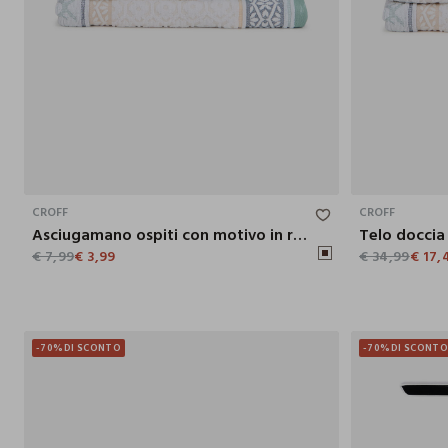
50X30 CM
CROFF
CROFF
Asciugamano ospiti con motivo in rilievo
Telo doccia 
€ 7,99
€ 3,99
€ 34,99
€ 17,
-70%
DI SCONTO
-70%
DI SCONT