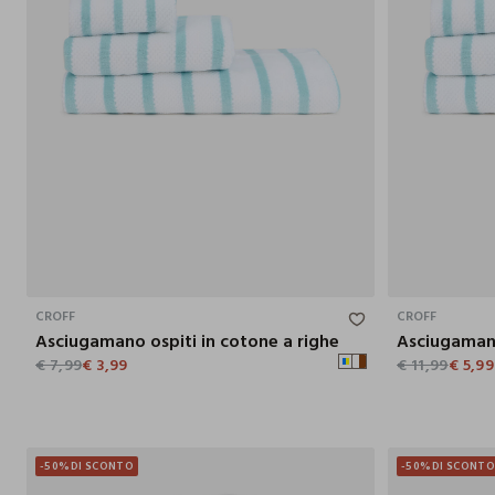
50X30 CM
CROFF
CROFF
Asciugamano ospiti in cotone a righe
€ 7,99
€ 3,99
€ 11,99
€ 5,99
-50%
DI SCONTO
-50%
DI SCONT