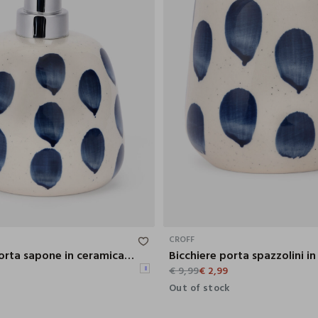
9.2X14.2X10.2 CM
CROFF
Dispenser porta sapone in ceramica a pois
9
€ 9,99
€ 2,99
Out of stock