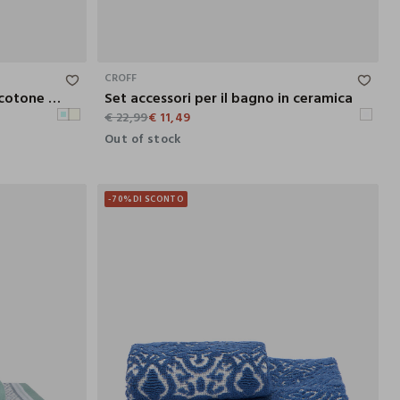
90X50 CM
CROFF
Asciugamano mani e viso in cotone jacquard
Set accessori per il bagno in ceramica
€ 22,99
€ 11,49
Out of stock
-70%
DI SCONTO