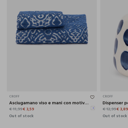
90X50 CM
CROFF
CROFF
Asciugamano viso e mani con motivo in rilievo
€ 11,99
€ 3,59
€ 12,99
€ 3,8
Out of stock
Out of stock