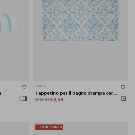
150X90 CM
80X50 CM
CROFF
e
Tappetino per il bagno stampa ceramica
€ 16,99
€ 8,49
-50%
DI SCONTO