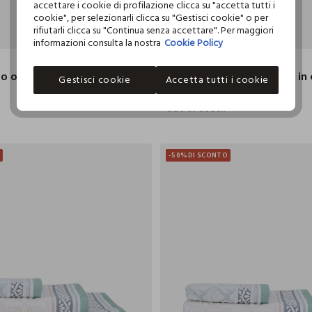
accettare i cookie di profilazione clicca su "accetta tutti i
cookie", per selezionarli clicca su "Gestisci cookie" o per
rifiutarli clicca su "Continua senza accettare". Per maggiori
50X30 CM
informazioni consulta la nostra
Cookie Policy
CROFF
Asciugamano ospiti in cotone jacquard con frange
Gestisci cookie
Accetta tutti i cookie
€ 10,99
€ 3,29
Out of stock
O
-50%
DI SCONTO