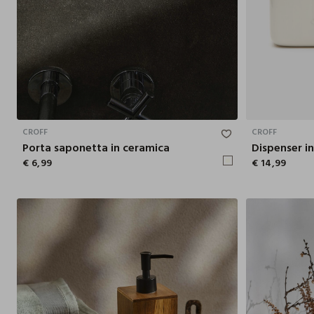
8.6X3.3X12.5 CM
CROFF
CROFF
Porta saponetta in ceramica
Dispenser i
€ 6,99
€ 14,99