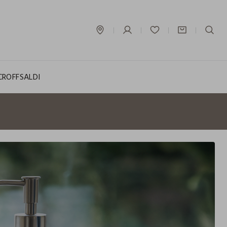
label.account.login
CROFF
SALDI