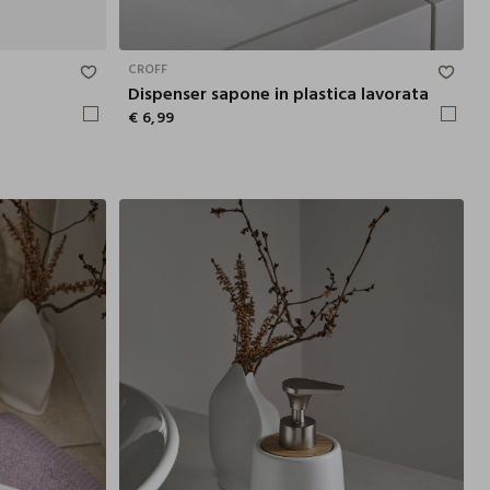
2X3.8X12.1 CM
16.8X8.4 CM
CROFF
Dispenser sapone in plastica lavorata
€ 6,99