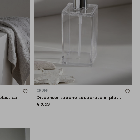
15.2X7.5 CM
18X6.5X6.5 CM
CROFF
plastica
Dispenser sapone squadrato in plastica
€ 9,99