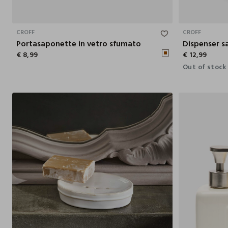
2.8X11.9 CM
CROFF
CROFF
Portasaponette in vetro sfumato
€ 8,99
€ 12,99
Out of stock