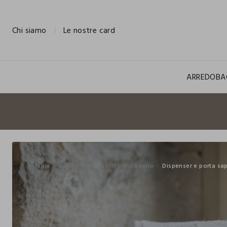
NAVIGATION.ARIA.GOTOMAINCONTENT
NAVIGATION.ARIA.GOTOFOOTER
Chi siamo
Le nostre card
ARREDO
BA
Home
Bagno
Accessori per il Bagno
Dispenser e porta sa