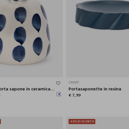
9.2X14.2X10.2 CM
CROFF
Dispenser porta sapone in ceramica a pois
Portasaponette in resina
9
€ 7,99
-50%
DI SCONTO