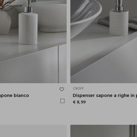
18.5X7.2 CM
CROFF
apone bianco
Dispenser sapone a righe in 
€ 8,99