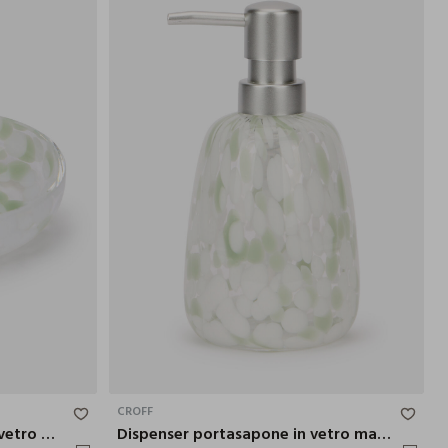
3.5X12 CM
16X8.5 CM
CROFF
Piattino porta saponetta in vetro maculato
Dispenser portasapone in vetro maculato