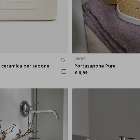
16X7.4X18 CM
CROFF
n ceramica per sapone
Portasapone Pure
€ 6,99