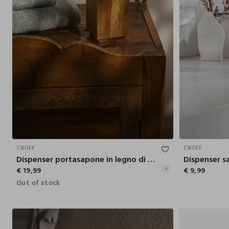
12.5X7.5 CM
CROFF
CROFF
Dispenser portasapone in legno di acacia
Dispenser s
€ 19,99
€ 9,99
Out of stock