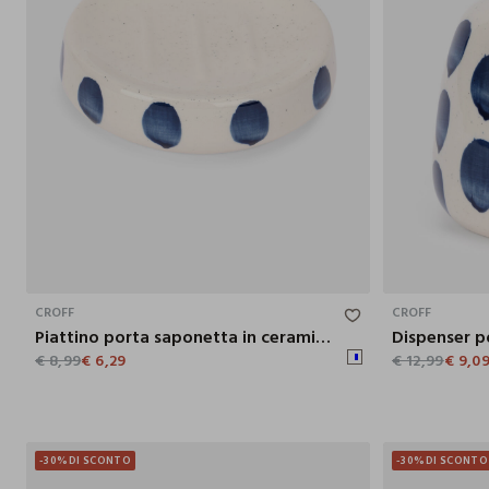
3X11.2 CM
CROFF
CROFF
Piattino porta saponetta in ceramica a pois
€ 8,99
€ 6,29
€ 12,99
€ 9,0
-30%
DI SCONTO
-30%
DI SCONTO