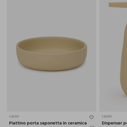
3.3X11.2 CM
CROFF
CROFF
Piattino porta saponetta in ceramica
Dispenser p