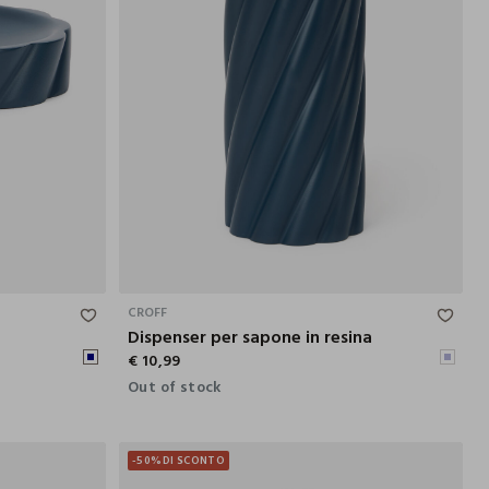
2.3X10.4 CM
18.6X7.2 CM
CROFF
Dispenser per sapone in resina
€ 10,99
Out of stock
-50%
DI SCONTO