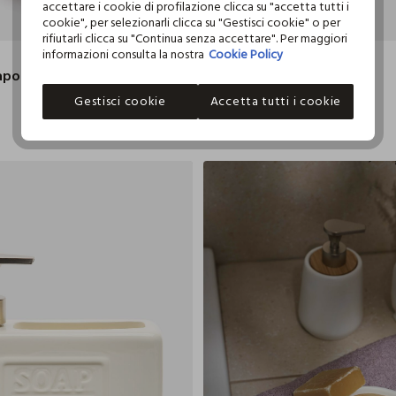
accettare i cookie di profilazione clicca su "accetta tutti i
16.8X7.4 CM
8.
cookie", per selezionarli clicca su "Gestisci cookie" o per
rifiutarli clicca su "Continua senza accettare". Per maggiori
informazioni consulta la nostra
Cookie Policy
CROFF
Dispenser sapone liquido in vetro sfumato
Porta sapone in plastica
€ 4,99
Gestisci cookie
Accetta tutti i cookie