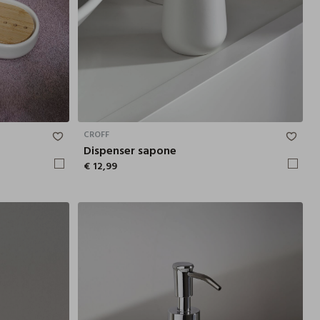
9.3X3.5X13 CM
17X9 CM
CROFF
Dispenser sapone
€ 12,99