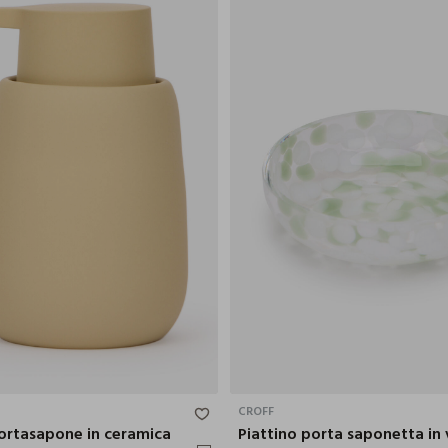
13.7X8.8 CM
CROFF
ortasapone in ceramica