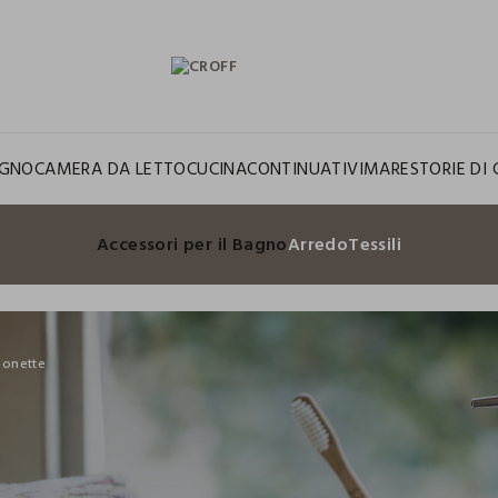
GNO
CAMERA DA LETTO
CUCINA
CONTINUATIVI
MARE
STORIE DI 
Accessori per il Bagno
Arredo
Tessili
ponette