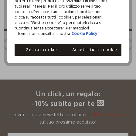
poterti offrire prodotti e servizi mirati in linea con i
tuoi reali interessi. Per il loro utilizzo serve il tuo
consenso. Per accettare i cookie di profilazione
clicca su "accetta tutti i cookie", per selezionarli
Stai visualizzando 1 di 1 prodotti
clicca su "Gestisci cookie" o per rifiutarli clicca su
"Continua senza accettare". Per maggiori
informazioni consulta la nostra
Cookie Policy
SCROLL INFINITO 🙄 ? NO GRAZIE. FILTRA!
Gestisci cookie
Accetta tutti i cookie
footer.ariatitle
Un click, un regalo:
-10% subito per te 💌
Iscriviti ora alla newsletter e ottieni il
-10% di sconto
sul tuo prossimo acquisto!