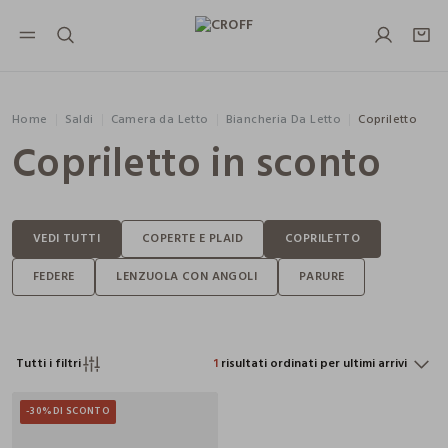
NAVIGATION.ARIA.GOTOMAINCONTENT
NAVIGATION.ARIA.GOTOFOOTER
Home
Saldi
Camera da Letto
Biancheria Da Letto
Copriletto
Copriletto in sconto
Tutti i filtri
1
risultati ordinati per ultimi arrivi
-30%
DI SCONTO