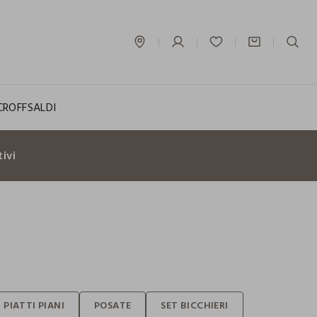
label.account.login
CROFF
SALDI
ivi