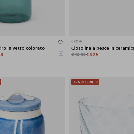
10X25.5X16 CM
CROFF
dro in vetro colorato
Ciotolina a pesce in ceramic
49
€ 10,99
€ 3,29
O
-70%
DI SCONTO