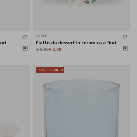
22 CM
20 CM
CROFF
ori
Piatto da dessert in ceramica a fiori
€ 6,99
€ 2,09
-70%
DI SCONTO