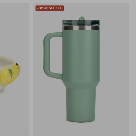
-70%
DI SCONTO
10X26 CM
600 ML