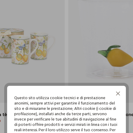
Continua senza accettare
320 ML
Questo sito utilizza cookie tecnici e di prestazione
anonimi, sempre attivi per garantire il funzionamento del
sito e di misurarne le prestazione; Altri cookie (i cookie di
CROFF
profilazione), installati anche da terze parti, servono
Set tazze da tè in ceramica con limoni
Bicchiere in vetro con limon
invece per verificare le tue abitudini di navigazione al fine
9
€ 8,99
€ 2,69
di poterti offrire prodotti e servizi mirati in linea con i tuoi
reali interessi. Per il loro utilizzo serve il tuo consenso. Per