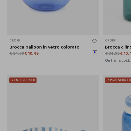
15.8X20.7X18.2 CM
CROFF
CROFF
Brocca balloon in vetro colorato
Brocca cilin
€ 34,99
€ 10,49
€ 34,99
€ 10,
Out of stock
-70%
DI SCONTO
-70%
DI SCONT