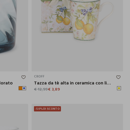
8.4X7.8 CM
430 ML
CROFF
olorato
Tazza da tè alta in ceramica con limoni
€ 12,99
€ 3,89
-50%
DI SCONTO