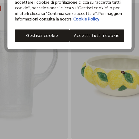
accettare i cookie di profilazione clicca su "accetta tutti i
cookie", per selezionarli clicca su "Gestisci cookie" o per
O
-50%
DI SCONTO
rifiutarli clicca su "Continua senza accettare". Per maggiori
informazioni consulta la nostra
Cookie Policy
Gestisci cookie
Accetta tutti i cookie
2000 ML