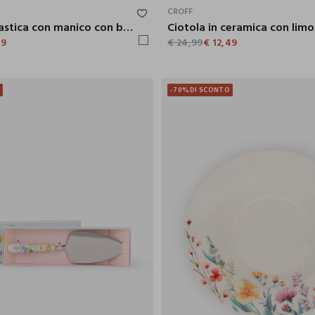
CROFF
Brocca in plastica con manico con bollicine
Ciotola in ceramica con limo
49
€ 24,99
€ 12,49
O
-70%
DI SCONTO