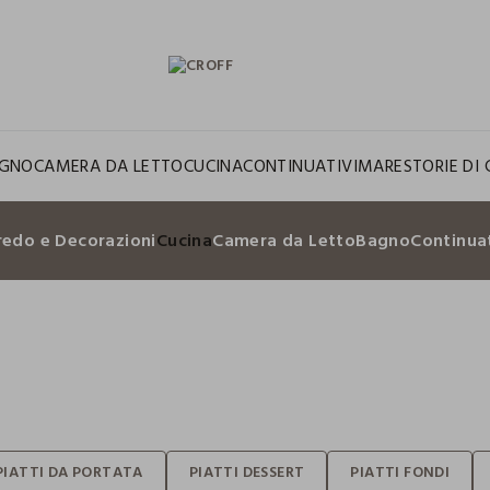
GNO
CAMERA DA LETTO
CUCINA
CONTINUATIVI
MARE
STORIE DI 
redo e Decorazioni
Cucina
Camera da Letto
Bagno
Continuat