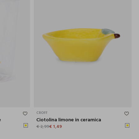
8.8X8.5 CM
7.7X3.3X9.2 CM
CROFF
e
Ciotolina limone in ceramica
€ 2,99
€ 1,49