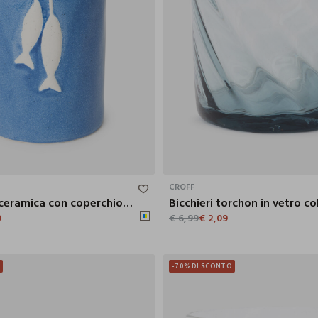
9.5X19X9.5 CM
CROFF
Bottiglia in ceramica con coperchio e decorazione pesciolini
Bicchieri torchon in vetro c
9
€ 6,99
€ 2,09
O
-70%
DI SCONTO