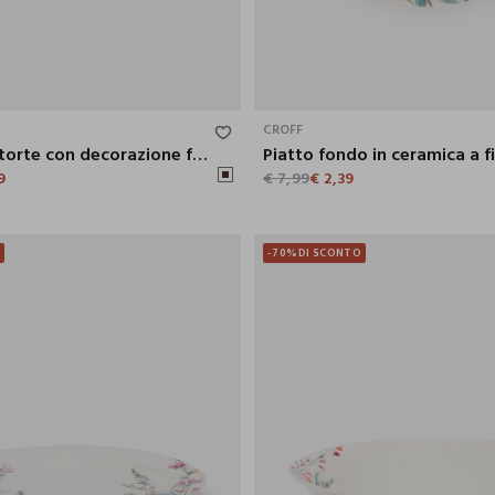
8.7X3.8X27.8 CM
CROFF
Paletta per torte con decorazione floreale
Piatto fondo in ceramica a fi
9
€ 7,99
€ 2,39
O
-70%
DI SCONTO