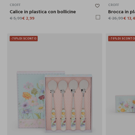
CROFF
CROFF
Calice in plastica con bollicine
€ 5,99
€ 2,99
€ 26,99
€ 13,
-70%
DI SCONTO
-70%
DI SCONT