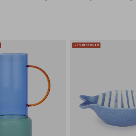
O
-70%
DI SCONTO