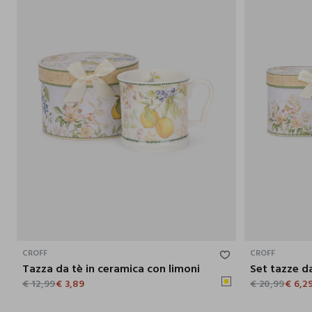
400 ML
CROFF
CROFF
Tazza da tè in ceramica con limoni
€ 12,99
€ 3,89
€ 20,99
€ 6,2