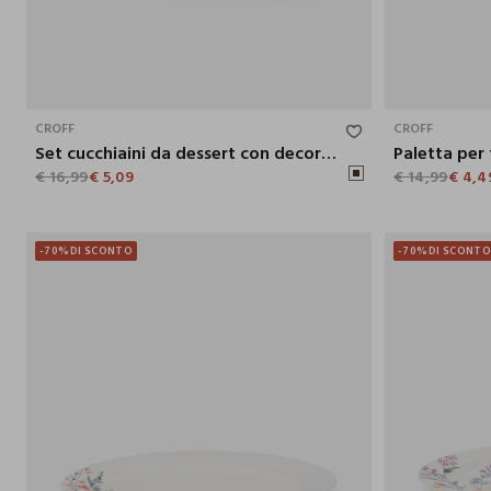
17X3X13.8 CM
CROFF
CROFF
Set cucchiaini da dessert con decorazione floreale
€ 16,99
€ 5,09
€ 14,99
€ 4,4
-70%
DI SCONTO
-70%
DI SCONT