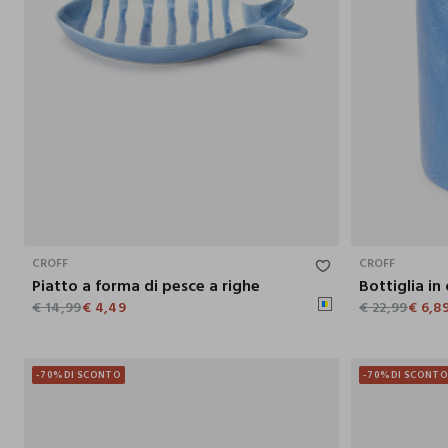
15X3X24.5 CM
CROFF
CROFF
Piatto a forma di pesce a righe
€ 14,99
€ 4,49
€ 22,99
€ 6,8
-70%
DI SCONTO
-70%
DI SCONT