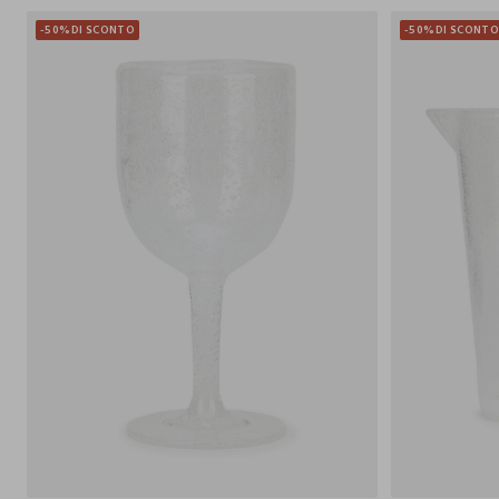
-50%
DI SCONTO
-50%
DI SCONT
430 ML