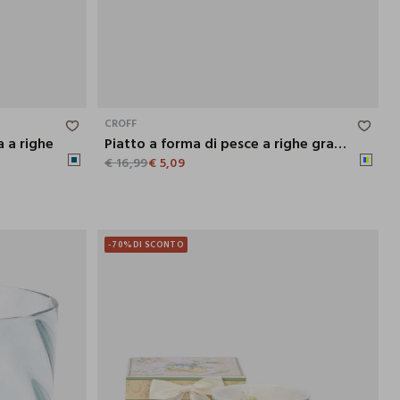
8.5X5X18 CM
11X5.2X26.5 CM
CROFF
a a righe
Piatto a forma di pesce a righe grande
€ 16,99
€ 5,09
-70%
DI SCONTO