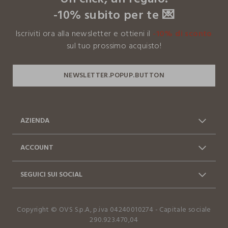
internazionale.
-10% subito per te 💌
Clicca qui per vedere i dettagli
Iscriviti ora alla newsletter e ottieni il
-10% di sconto
I nostri fornitori
sul tuo prossimo acquisto!
FABRICA DE TECIDOS DO CARVALHO
MADE IN PORTUGAL
AZIENDA
Chi siamo
Franchising
ACCOUNT
Contattaci: 0412399081
Spedizioni
Log in / Sign in
Ordini
(lun-ven 9-17)
SEGUICI SUI SOCIAL
Vantaggi Business
FAQ
Resi e cambi
Dichiarazione accessibilità
Facebook
Instagram
Copyright © OVS S.p.A, p.iva 04240010274 - Capitale sociale
TikTok
290.923.470,04