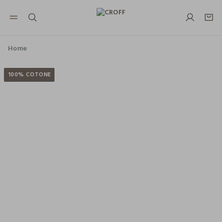
NAVIGATION.ARIA.GOTOMAINCONTENT
NAVIGATION.ARIA.GOTOFOOTER
Home
100% COTONE