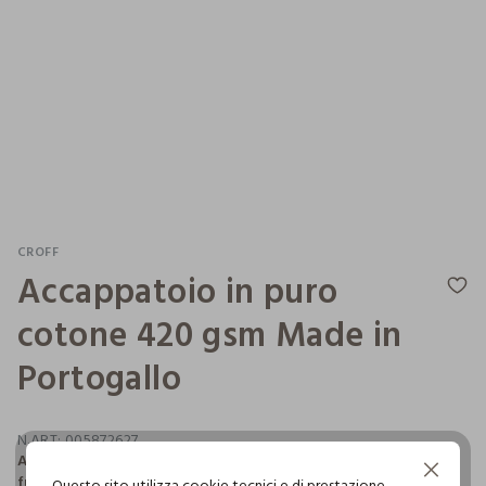
CROFF
Accappatoio in puro
cotone 420 gsm Made in
Portogallo
N.ART:
005872627
Accappatoio in puro cotone 420 gsm con cappuccio,
Continua senza accettare
fusciacca e due tasche. Tinta unita. Taglia M. Made in
Questo sito utilizza cookie tecnici e di prestazione