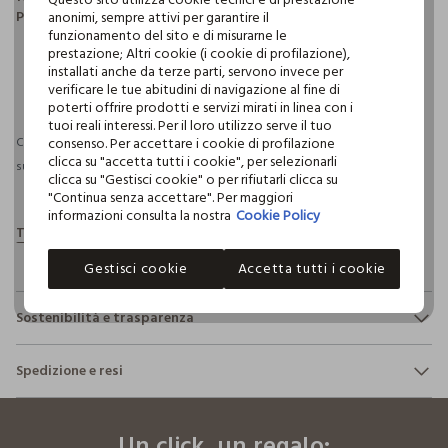
Portogallo.
anonimi, sempre attivi per garantire il
funzionamento del sito e di misurarne le
prestazione; Altri cookie (i cookie di profilazione),
installati anche da terze parti, servono invece per
pdp.loyalty.section.advantages
verificare le tue abitudini di navigazione al fine di
poterti offrire prodotti e servizi mirati in linea con i
tuoi reali interessi. Per il loro utilizzo serve il tuo
consenso. Per accettare i cookie di profilazione
Consegna prevista entro il 10/08/2026 e spedizione gratuita per ordini
clicca su "accetta tutti i cookie", per selezionarli
superiori a 30€ se possiedi una CROFF Club.
Maggiori informazioni
clicca su "Gestisci cookie" o per rifiutarli clicca su
"Continua senza accettare". Per maggiori
informazioni consulta la nostra
Cookie Policy
Gestisci cookie
Accetta tutti i cookie
Sostenibilità e trasparenza
Sicurezza
Spedizione e resi
Il 100% dei nostri articoli viene sottoposto a test chimico-
fisici, per verificarne il rispetto dei limiti che abbiamo
footer.ariatitle
Hai fino a 30 giorni dalla consegna del tuo ordine online per
definito per l’uso di sostanze chimiche, talvolta anche più
cambiare idea e restituire i prodotti che hai acquistato.
restrittivi rispetto a quelli previsti dalla normativa
Un click, un regalo: