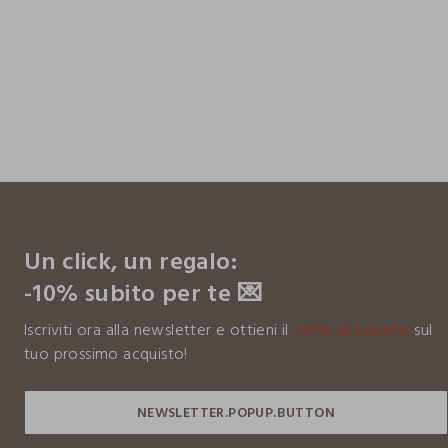
footer.ariatitle
Un click, un regalo:
-10% subito per te 💌
Iscriviti ora alla newsletter e ottieni il
-10% di sconto
sul
tuo prossimo acquisto!