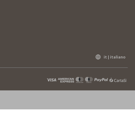
it |
italiano