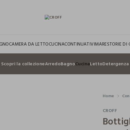
GNO
CAMERA DA LETTO
CUCINA
CONTINUATIVI
MARE
STORIE DI 
Scopri la collezione
Arredo
Bagno
Cucina
Letto
Detergenza
Home
Con
CROFF
Bottig