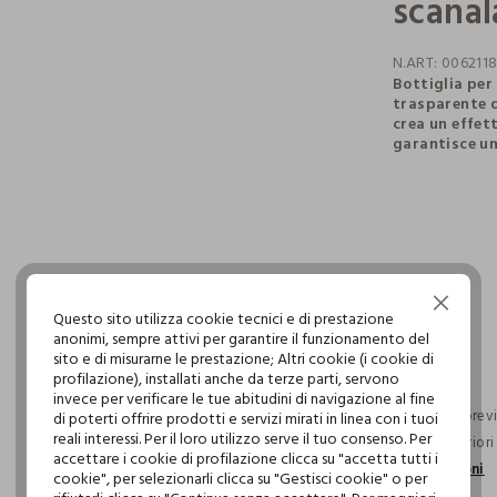
scanal
N.ART:
006211
Bottiglia per
trasparente d
crea un effet
garantisce un
pdp.loyalty.s
single.size
Continua senza accettare
Questo sito utilizza cookie tecnici e di prestazione
anonimi, sempre attivi per garantire il funzionamento del
sito e di misurarne le prestazione; Altri cookie (i cookie di
profilazione), installati anche da terze parti, servono
invece per verificare le tue abitudini di navigazione al fine
Consegna previs
di poterti offrire prodotti e servizi mirati in linea con i tuoi
reali interessi. Per il loro utilizzo serve il tuo consenso. Per
ordini superior
accettare i cookie di profilazione clicca su "accetta tutti i
informazioni
cookie", per selezionarli clicca su "Gestisci cookie" o per