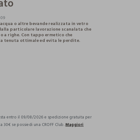
ato
809
 acqua o altre bevande realizzata in vetro
alla particolare lavorazione scanalata che
to a righe. Con tappo ermetico che
a tenuta ottimale ed evita le perdite.
ection.advantages
ta entro il 09/08/2026 e spedizione gratuita per
i a 30€ se possiedi una CROFF Club.
Maggiori