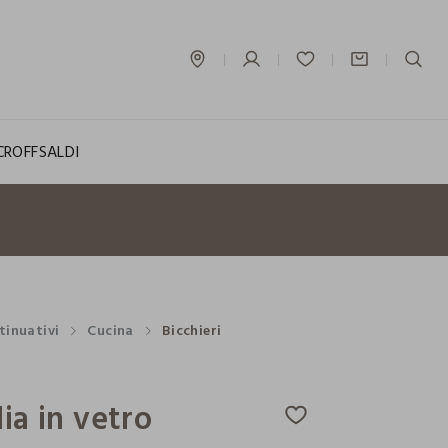
label.account.login
CROFF
SALDI
tinuativi
Cucina
Bicchieri
lia in vetro