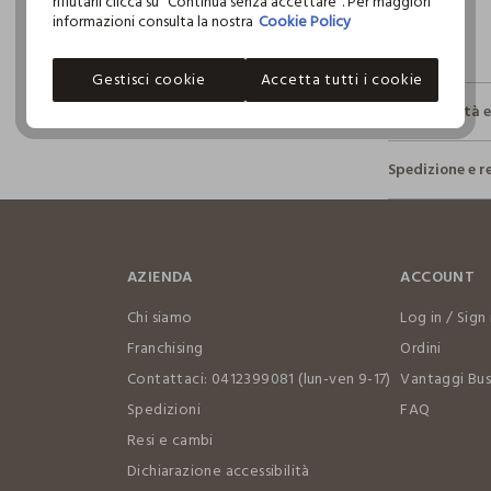
rifiutarli clicca su "Continua senza accettare". Per maggiori
informazioni consulta la nostra
Cookie Policy
Gestisci cookie
Accetta tutti i cookie
Sostenibilità 
Sicurezza
Spedizione e r
Il 100% dei n
fisici, per ve
Hai fino a 3
definito per 
per cambiare 
restrittivi ri
internaziona
AZIENDA
ACCOUNT
Clicca qui pe
Chi siamo
Log in / Sign 
I nostri for
Franchising
Ordini
HENAN ANHU
Contattaci: 0412399081 (lun-ven 9-17)
Vantaggi Bus
Spedizioni
FAQ
MADE IN CH
Resi e cambi
Dichiarazione accessibilità