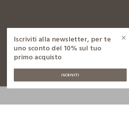
Iscriviti alla newsletter, per te
uno sconto del 10% sul tuo
primo acquisto
Copyright © OVS S.p.A, p.iva 04240010274 - Capitale sociale 290.923.470,04
ISCRIVITI
Condizioni d'acquisto
Gestisci cookie
Cookie policy