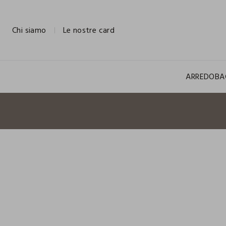
NAVIGATION.ARIA.GOTOMAINCONTENT
NAVIGATION.ARIA.GOTOFOOTER
Chi siamo
Le nostre card
ARREDO
BA