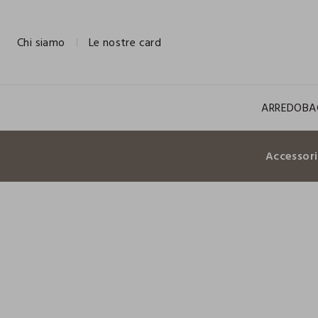
NAVIGATION.ARIA.GOTOMAINCONTENT
NAVIGATION.ARIA.GOTOFOOTER
Chi siamo
Le nostre card
ARREDO
BA
Accessor
100% COTONE