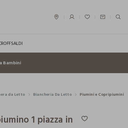
label.account.login
CROFF
SALDI
a Bambini
era da Letto
Biancheria Da Letto
Piumini e Copripiumini
iumino 1 piazza in