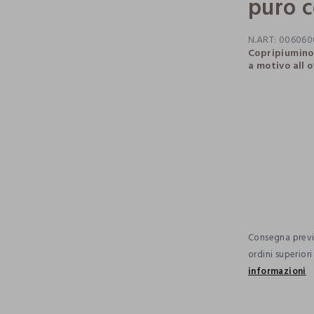
puro 
N.ART:
006060
Copripiumino 
a motivo all 
pdp.loyalty.s
single.size
Consegna previs
ordini superior
informazioni