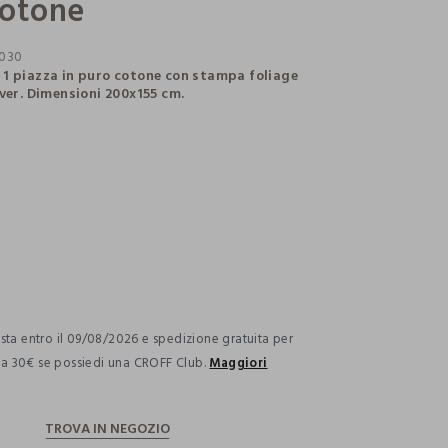
cotone
030
1 piazza in puro cotone con stampa foliage
over. Dimensioni 200x155 cm.
ection.advantages
ta entro il 09/08/2026 e spedizione gratuita per
i a 30€ se possiedi una CROFF Club.
Maggiori