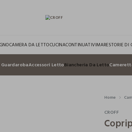
GNO
CAMERA DA LETTO
CUCINA
CONTINUATIVI
MARE
STORIE DI 
i Guardaroba
Accessori Letto
Biancheria Da Letto
Camerett
Home
Cam
CROFF
Coprip