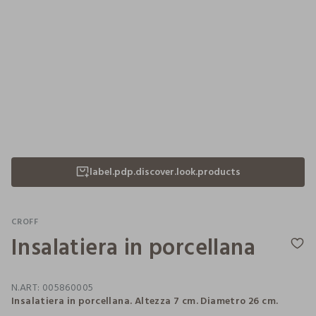
label.pdp.discover.look.products
CROFF
Insalatiera in porcellana
N.ART:
005860005
Insalatiera in porcellana. Altezza 7 cm. Diametro 26 cm.