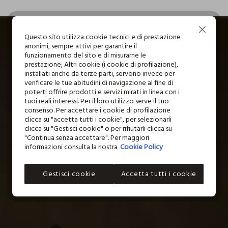
I nostri fornitori
Continua senza accettare
TOGNANA PORCELLANE SPA
Questo sito utilizza cookie tecnici e di prestazione
anonimi, sempre attivi per garantire il
MADE IN CHINA
funzionamento del sito e di misurarne le
prestazione; Altri cookie (i cookie di profilazione),
installati anche da terze parti, servono invece per
verificare le tue abitudini di navigazione al fine di
poterti offrire prodotti e servizi mirati in linea con i
tuoi reali interessi. Per il loro utilizzo serve il tuo
consenso. Per accettare i cookie di profilazione
clicca su "accetta tutti i cookie", per selezionarli
clicca su "Gestisci cookie" o per rifiutarli clicca su
"Continua senza accettare". Per maggiori
informazioni consulta la nostra
Cookie Policy
Gestisci cookie
Accetta tutti i cookie