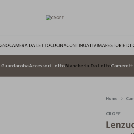
GNO
CAMERA DA LETTO
CUCINA
CONTINUATIVI
MARE
STORIE DI 
i Guardaroba
Accessori Letto
Biancheria Da Letto
Camerett
Home
Cam
CROFF
Lenzuo