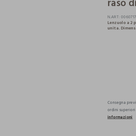
raso d
N.ART:
006071
Lenzuolo a 2 
unita. Dimens
pdp.loyalty.s
single.size
Consegna previs
ordini superior
informazioni