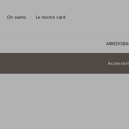
NAVIGATION.ARIA.GOTOMAINCONTENT
NAVIGATION.ARIA.GOTOFOOTER
Chi siamo
Le nostre card
ARREDO
BA
Accessor
100% COTONE