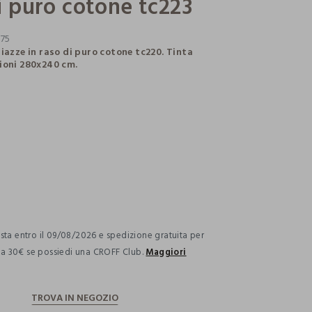
i puro cotone tc223
775
piazze in raso di puro cotone tc220. Tinta
ioni 280x240 cm.
ection.advantages
ta entro il 09/08/2026 e spedizione gratuita per
i a 30€ se possiedi una CROFF Club.
Maggiori