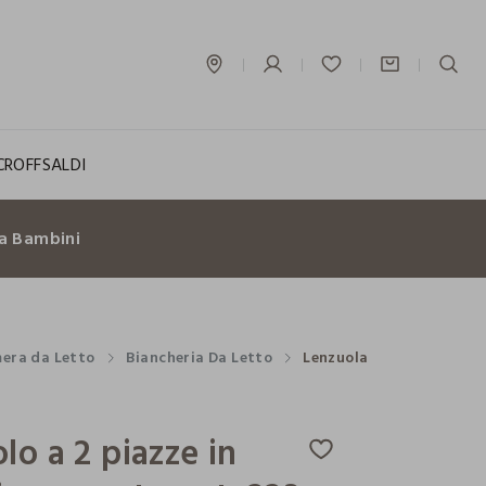
label.account.login
CROFF
SALDI
a Bambini
era da Letto
Biancheria Da Letto
Lenzuola
lo a 2 piazze in