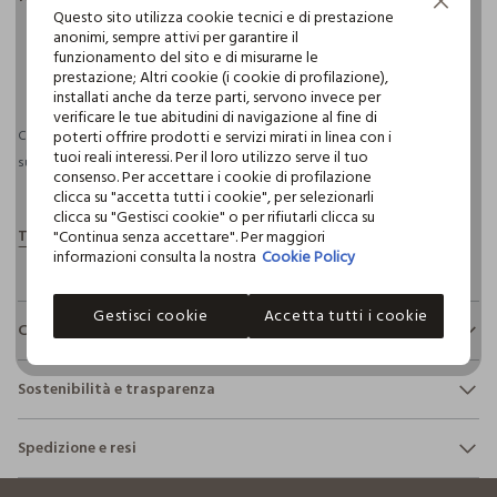
Continua senza accettare
Questo sito utilizza cookie tecnici e di prestazione
anonimi, sempre attivi per garantire il
funzionamento del sito e di misurarne le
pdp.loyalty.section.advantages
prestazione; Altri cookie (i cookie di profilazione),
installati anche da terze parti, servono invece per
verificare le tue abitudini di navigazione al fine di
poterti offrire prodotti e servizi mirati in linea con i
Consegna prevista entro il 12/08/2026 e spedizione gratuita per ordini
tuoi reali interessi. Per il loro utilizzo serve il tuo
superiori a 30€ se possiedi una CROFF Club.
Maggiori informazioni
consenso. Per accettare i cookie di profilazione
clicca su "accetta tutti i cookie", per selezionarli
clicca su "Gestisci cookie" o per rifiutarli clicca su
"Continua senza accettare". Per maggiori
informazioni consulta la nostra
Cookie Policy
Gestisci cookie
Accetta tutti i cookie
Composizione e cura
Composizione:
Sostenibilità e trasparenza
100% COTONE
Sicurezza
Spedizione e resi
Il 100% dei nostri articoli viene sottoposto a test chimico-
NON CANDEGGIARE
fisici, per verificarne il rispetto dei limiti che abbiamo
footer.ariatitle
Hai fino a 30 giorni dalla consegna del tuo ordine online per
definito per l’uso di sostanze chimiche, talvolta anche più