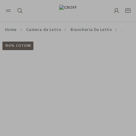
NAVIGATION.ARIA.GOTOMAINCONTENT
NAVIGATION.ARIA.GOTOFOOTER
Home
Camera da Letto
Biancheria Da Letto
Parure
100% COTONE