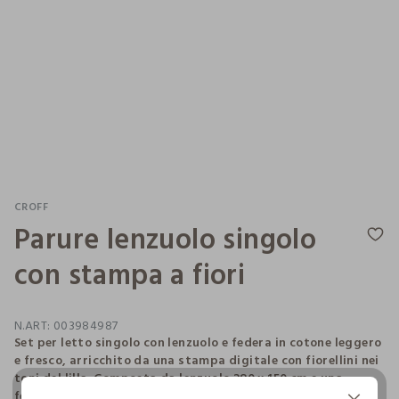
CROFF
Parure lenzuolo singolo
con stampa a fiori
N.ART:
003984987
Set per letto singolo con lenzuolo e federa in cotone leggero
e fresco, arricchito da una stampa digitale con fiorellini nei
toni del lilla. Composta da lenzuolo 280 x 150 cm e una
federa 50 x 80 cm.