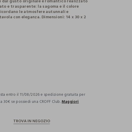
 dal gusto originale e romantico realizzato
ato e trasparente: la sagoma e il colore
ricordano le atmosfere autunnali e
tavola con eleganza. Dimensioni: 14 x 30 x 2
ection.advantages
ta entro il 11/08/2026 e spedizione gratuita per
i a 30€ se possiedi una CROFF Club.
Maggiori