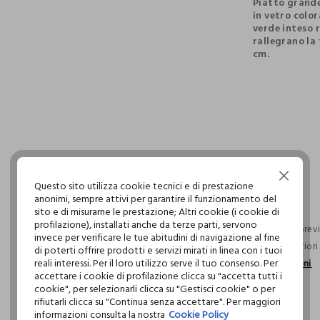
Piatto grande
in vetro color
verde inteso 
rallegrano la 
cm.
pdp.loyalty.s
single.size
Continua senza accettare
Questo sito utilizza cookie tecnici e di prestazione
anonimi, sempre attivi per garantire il funzionamento del
sito e di misurarne le prestazione; Altri cookie (i cookie di
profilazione), installati anche da terze parti, servono
Consegna previs
invece per verificare le tue abitudini di navigazione al fine
ordini superior
di poterti offrire prodotti e servizi mirati in linea con i tuoi
reali interessi. Per il loro utilizzo serve il tuo consenso. Per
informazioni
accettare i cookie di profilazione clicca su "accetta tutti i
cookie", per selezionarli clicca su "Gestisci cookie" o per
rifiutarli clicca su "Continua senza accettare". Per maggiori
informazioni consulta la nostra
Cookie Policy