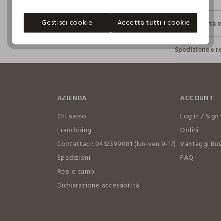
Gestisci cookie
Accetta tutti i cookie
Sostenibilità 
Sicurezza
Spedizione e r
Il 100% dei n
fisici, per ve
Hai fino a 3
definito per 
per cambiare 
restrittivi ri
internaziona
AZIENDA
ACCOUNT
Clicca qui pe
Chi siamo
Log in / Sign 
I nostri for
Franchising
Ordini
ARDA CAM DI
Contattaci: 0412399081 (lun-ven 9-17)
Vantaggi Bus
Spedizioni
FAQ
MADE IN TÜ
Resi e cambi
Dichiarazione accessibilità