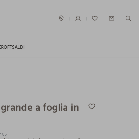
label.account.login
CROFF
SALDI
 grande a foglia in
485