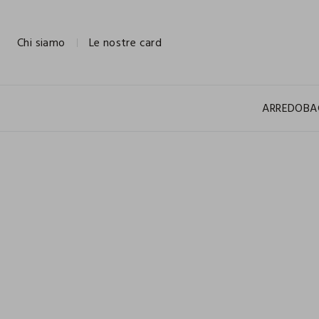
NAVIGATION.ARIA.GOTOMAINCONTENT
NAVIGATION.ARIA.GOTOFOOTER
Chi siamo
Le nostre card
ARREDO
BA