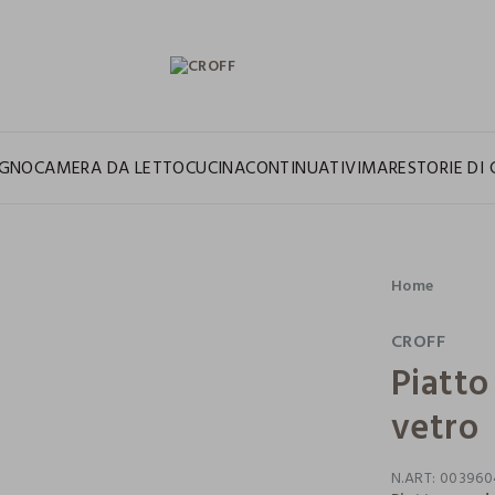
GNO
CAMERA DA LETTO
CUCINA
CONTINUATIVI
MARE
STORIE DI 
Home
CROFF
Piatto
vetro
N.ART:
003960