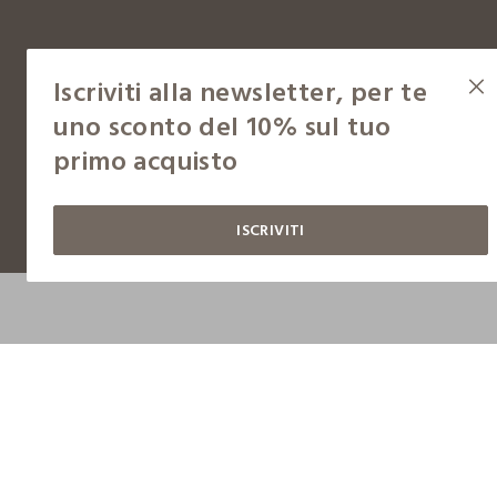
Iscriviti alla newsletter, per te
uno sconto del 10% sul tuo
Copyright © OVS S.p.A, p.iva 04240010274 - Capitale sociale 290.923.470,04
primo acquisto
ISCRIVITI
Condizioni d'acquisto
Gestisci cookie
Cookie policy