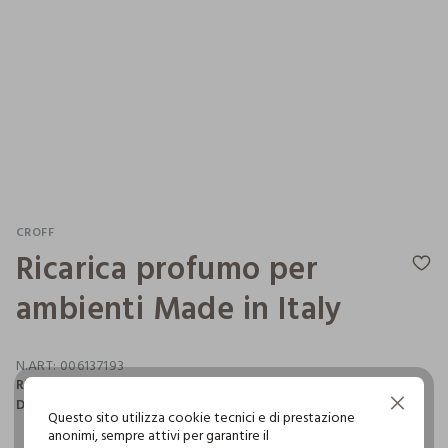
CROFF
Ricarica profumo per
ambienti Made in Italy
N.ART:
006137193
Ricarica profumo per ambienti fragranza Lana e Cashmere.
Dimensioni 15 cm. 79% VOL. 200ml. Made in Italy.
Continua senza accettare
Questo sito utilizza cookie tecnici e di prestazione
anonimi, sempre attivi per garantire il