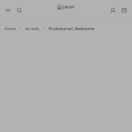
NAVIGATION.ARIA.GOTOMAINCONTENT
NAVIGATION.ARIA.GOTOFOOTER
Home
Arredo
Profumatori Ambiente