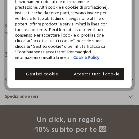
funzionamento del sito e di misurarne le
pdp.loyalty.section.advantages
prestazione; Altri cookie (i cookie di profilazione),
installati anche da terze parti, servono invece per
verificare le tue abitudini di navigazione al fine di
poterti offrire prodotti e servizi mirati in linea con i
Consegna prevista entro il 10/08/2026 e spedizione gratuita per ordini
tuoi reali interessi. Per il loro utilizzo serve il tuo
superiori a 30€ se possiedi una CROFF Club.
Maggiori informazioni
consenso. Per accettare i cookie di profilazione
clicca su "accetta tutti i cookie", per selezionarli
clicca su "Gestisci cookie" o per rifiutarli clicca su
"Continua senza accettare". Per maggiori
informazioni consulta la nostra
Cookie Policy
Gestisci cookie
Accetta tutti i cookie
Sostenibilità e trasparenza
Sicurezza
Spedizione e resi
Il 100% dei nostri articoli viene sottoposto a test chimico-
fisici, per verificarne il rispetto dei limiti che abbiamo
footer.ariatitle
Hai fino a 30 giorni dalla consegna del tuo ordine online per
definito per l’uso di sostanze chimiche, talvolta anche più
cambiare idea e restituire i prodotti che hai acquistato.
restrittivi rispetto a quelli previsti dalla normativa
Un click, un regalo:
internazionale.
-10% subito per te 💌
Clicca qui per vedere i dettagli