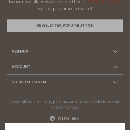
Iscriviti ora alla newsletter e ottieni il
-10% di sconto
I nostri fornitori
sul tuo prossimo acquisto!
LA MAGA SRL -
MADE IN ITALY
AZIENDA
Chi siamo
Franchising
ACCOUNT
Contattaci: 0412399081
Spedizioni
Log in / Sign in
Ordini
(lun-ven 9-17)
SEGUICI SUI SOCIAL
Vantaggi Business
FAQ
Resi e cambi
Dichiarazione accessibilità
Facebook
Instagram
Copyright © OVS S.p.A, p.iva 04240010274 - Capitale sociale
TikTok
290.923.470,04
it |
italiano