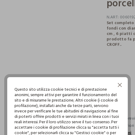
porcel
N.ART:
006019
Set completo 
fondi con dia
cm , 6 piatti
prodotto fa p
CROFF..
pdp.loyalty.s
single.size
Continua senza accettare
Questo sito utilizza cookie tecnici e di prestazione
anonimi, sempre attivi per garantire il funzionamento del
sito e di misurarne le prestazione; Altri cookie (i cookie di
profilazione), installati anche da terze parti, servono
invece per verificare le tue abitudini di navigazione al fine
di poterti offrire prodotti e servizi mirati in linea con i tuoi
Consegna previs
reali interessi. Per il loro utilizzo serve il tuo consenso. Per
ordini superior
accettare i cookie di profilazione clicca su "accetta tutti i
cookie", per selezionarli clicca su "Gestisci cookie" o per
informazioni