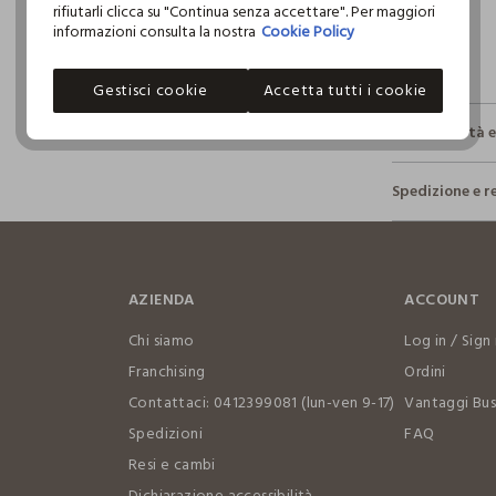
rifiutarli clicca su "Continua senza accettare". Per maggiori
informazioni consulta la nostra
Cookie Policy
Gestisci cookie
Accetta tutti i cookie
Sostenibilità 
Sicurezza
Spedizione e r
Il 100% dei n
fisici, per ve
Hai fino a 3
definito per 
per cambiare 
restrittivi ri
internaziona
AZIENDA
ACCOUNT
Clicca qui pe
Chi siamo
Log in / Sign 
I nostri for
Franchising
Ordini
PENGO S.P.A.
Contattaci: 0412399081 (lun-ven 9-17)
Vantaggi Bus
Spedizioni
FAQ
MADE IN CH
Resi e cambi
Dichiarazione accessibilità