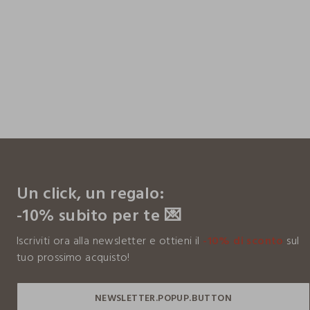
footer.ariatitle
Un click, un regalo:
-10% subito per te 💌
Iscriviti ora alla newsletter e ottieni il
-10% di sconto
sul
tuo prossimo acquisto!