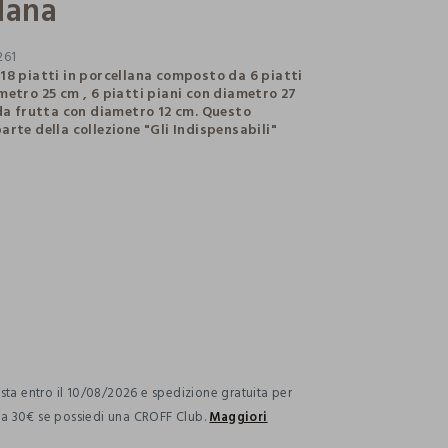
lana
261
18 piatti in porcellana composto da 6 piatti
metro 25 cm , 6 piatti piani con diametro 27
 da frutta con diametro 12 cm. Questo
arte della collezione "Gli Indispensabili"
ection.advantages
ta entro il 10/08/2026 e spedizione gratuita per
i a 30€ se possiedi una CROFF Club.
Maggiori