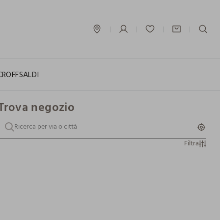
label.account.login
CROFF
SALDI
Trova negozio
Filtra