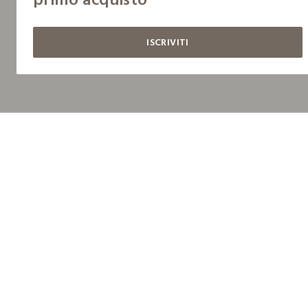
ISCRIVITI
Nazioni
Tutti i negozi
Arabia Saudita
Italia
Montenegro
Collezioni
Uomo
Donna
Bambino
Profumeria
Casa