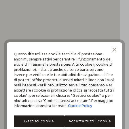
Continua senza accettare
Questo sito utilizza cookie tecnici e di prestazione
anonimi, sempre attivi per garantire il funzionamento del
sito e di misurarne le prestazione; Altri cookie (i cookie di
profilazione), installati anche da terze parti, servono
invece per verificare le tue abitudini di navigazione al fine
di poterti offrire prodotti e servizi mirati in linea con i tuoi
reali interessi. Per il loro utilizzo serve il tuo consenso. Per
accettare i cookie di profilazione clicca su "accetta tutti i
cookie", per selezionarli clicca su "Gestisci cookie" o per
rifiutarli clicca su "Continua senza accettare". Per maggiori
informazioni consulta la nostra
Cookie Policy
Gestisci cookie
Accetta tutti i cookie