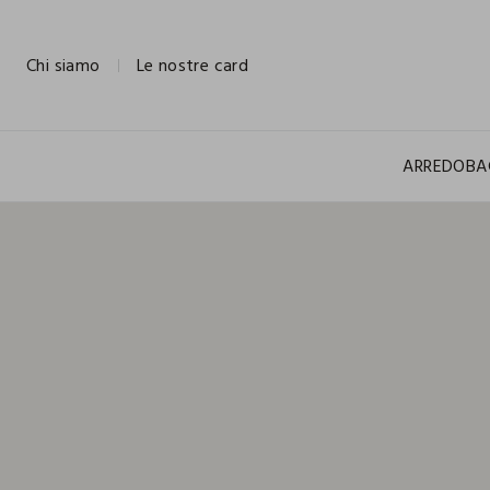
NAVIGATION.ARIA.GOTOMAINCONTENT
NAVIGATION.ARIA.GOTOFOOTER
Chi siamo
Le nostre card
ARREDO
BA