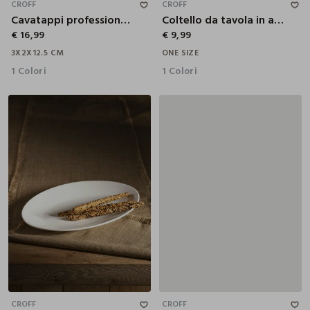
CROFF
CROFF
Cavatappi professionale a doppia cerniera
Coltello da tavola in acciaio
€ 16,99
€ 9,99
3X2X12.5 CM
ONE SIZE
1 Colori
1 Colori
36 CM
4 POSTI
6 POSTI
10 POSTI
CROFF
CROFF