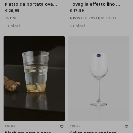
Piatto da portata ovale in porcellana
Tovaglia effetto lino tina unita
€ 26,99
€ 17,99
36 CM
4 POSTI
6 POSTI
10 POSTI
1 Colori
5 Colori
43CL
CROFF
CROFF
Bicchiere acqua borosilicato
Calice acqua enoteca Made in Italy