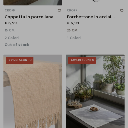
15 CM
25 CM
CROFF
CROFF
Coppetta in porcellana
Forchettone in acciaio Made in Italy
€ 6,99
€ 6,99
15 CM
25 CM
2 Colori
1 Colori
Out of stock
-20%
DI SCONTO
-40%
DI SCONTO