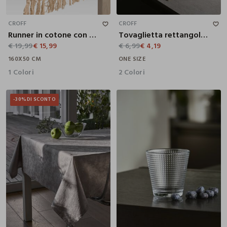
160X50 CM
CROFF
CROFF
Runner in cotone con frange
Tovaglietta rettangolare in cotone jacquard
€ 19,99
€ 15,99
€ 6,99
€ 4,19
160X50 CM
ONE SIZE
1 Colori
2 Colori
-30%
DI SCONTO