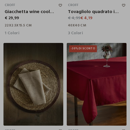
CROFF
CROFF
Giacchetta wine cooler per vino
Tovagliolo quadrato in tela di cotone Panama
€ 29,99
€ 4,99
€ 4,19
22X2.5X15.5 CM
40X40 CM
1 Colori
3 Colori
-30%
DI SCONTO
6 POSTI
8 POSTI
8 POSTI
12 POSTI
90X90 CM
200X200 CM
42X42 CM
240X240 CM