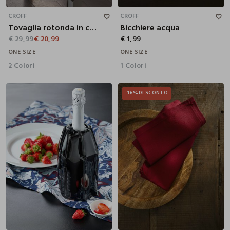
CROFF
CROFF
Tovaglia rotonda in cotone jacquard
Bicchiere acqua
€ 29,99
€ 20,99
€ 1,99
ONE SIZE
ONE SIZE
2 Colori
1 Colori
-16%
DI SCONTO
22X2.5X15.5 CM
40X40 CM