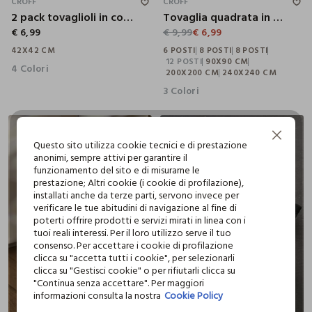
CROFF
CROFF
2 pack tovaglioli in cotone antimacchia
Tovaglia quadrata in tela di cotone Panama
€ 6,99
€ 9,99
€ 6,99
42X42 CM
6 POSTI
8 POSTI
8 POSTI
12 POSTI
90X90 CM
4 Colori
200X200 CM
240X240 CM
3 Colori
Continua senza accettare
Questo sito utilizza cookie tecnici e di prestazione
anonimi, sempre attivi per garantire il
funzionamento del sito e di misurarne le
prestazione; Altri cookie (i cookie di profilazione),
installati anche da terze parti, servono invece per
verificare le tue abitudini di navigazione al fine di
poterti offrire prodotti e servizi mirati in linea con i
tuoi reali interessi. Per il loro utilizzo serve il tuo
consenso. Per accettare i cookie di profilazione
clicca su "accetta tutti i cookie", per selezionarli
clicca su "Gestisci cookie" o per rifiutarli clicca su
"Continua senza accettare". Per maggiori
informazioni consulta la nostra
Cookie Policy
140X40 CM