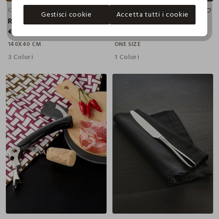
CROFF
CROFF
Gestisci cookie
Accetta tutti i cookie
Runner effetto lino sfrangiato
Cucchiaio da frutta in acciaio
€ 10,99
€ 5,99
140X40 CM
ONE SIZE
3 Colori
1 Colori
3X2X12.5 CM