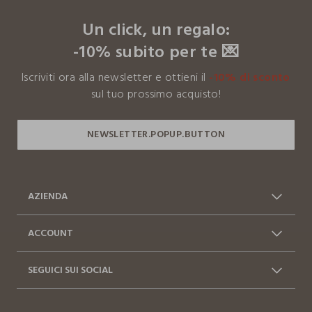
footer.ariatitle
Un click, un regalo:
-10% subito per te 💌
Iscriviti ora alla newsletter e ottieni il
-10% di sconto
sul tuo prossimo acquisto!
AZIENDA
Chi siamo
Franchising
ACCOUNT
Contattaci: 0412399081
Spedizioni
Log in / Sign in
Ordini
(lun-ven 9-17)
SEGUICI SUI SOCIAL
Vantaggi Business
FAQ
Resi e cambi
Dichiarazione accessibilità
Facebook
Instagram