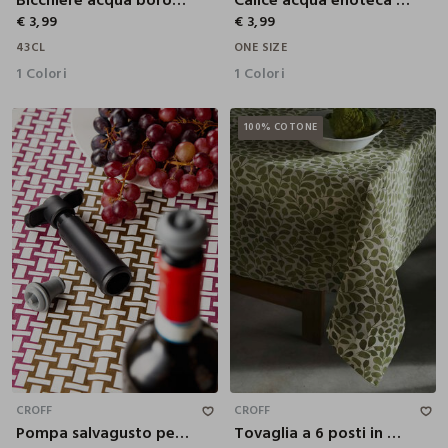
€ 3,99
€ 3,99
43CL
ONE SIZE
1 Colori
1 Colori
100% COTONE
180X140 CM
CROFF
CROFF
Pompa salvagusto per vino
Tovaglia a 6 posti in puro cotone bio