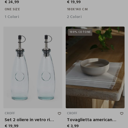
€ 24,99
€ 19,99
ONE SIZE
180X140 CM
1 Colori
2 Colori
100% COTONE
27X17 CM
CROFF
CROFF
Set 2 oliere in vetro riciclato Made in Spagna
Tovaglietta americana in cotone con frange
€ 19,99
€ 3,99