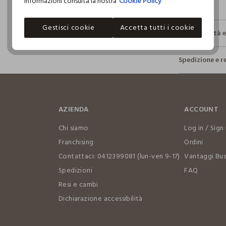
informazioni consulta la nostra
Cookie Policy
Gestisci cookie
Accetta tutti i cookie
Sostenibilità 
Sicurezza
Spedizione e r
Il 100% dei n
fisici, per ve
Hai fino a 3
definito per 
per cambiare 
restrittivi ri
internaziona
AZIENDA
ACCOUNT
Clicca qui pe
Chi siamo
Log in / Sign 
I nostri for
Franchising
Ordini
XIAMEN NEW
Contattaci: 0412399081 (lun-ven 9-17)
Vantaggi Bus
Spedizioni
FAQ
Resi e cambi
Dichiarazione accessibilità