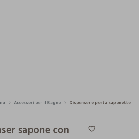
no
Accessori per il Bagno
Dispenser e porta saponette
nser sapone con