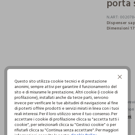
porta
N.ART:
002078
Dispenser sap
Dimensioni 17
pdp.loyalty.s
single.size
Continua senza accettare
Questo sito utilizza cookie tecnici e di prestazione
anonimi, sempre attivi per garantire il funzionamento del
sito e di misurarne le prestazione; Altri cookie (i cookie di
profilazione), installati anche da terze parti, servono
Consegna previs
invece per verificare le tue abitudini di navigazione al fine
di poterti offrire prodotti e servizi mirati in linea con i tuoi
ordini superior
reali interessi. Per il loro utilizzo serve il tuo consenso. Per
informazioni
accettare i cookie di profilazione clicca su "accetta tutti i
cookie", per selezionarli clicca su "Gestisci cookie" o per
rifiutarli clicca su "Continua senza accettare". Per maggiori