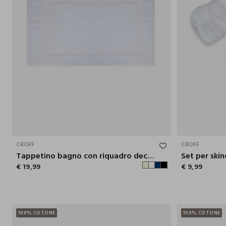
60X90 CM
CROFF
CROFF
Tappetino bagno con riquadro decorativo
Set per skin
€ 19,99
€ 9,99
100% COTONE
100% COTONE