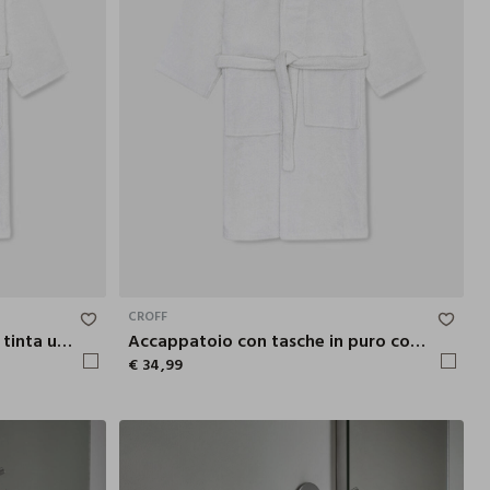
L
XL
XXL
S
M
L
XL
XXL
CROFF
Accappatoio in puro cotone tinta unita
Accappatoio con tasche in puro cotone
€ 34,99