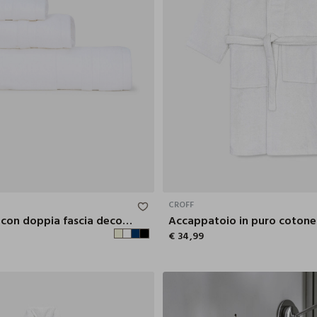
150X100 CM
S
M
CROFF
Telo doccia con doppia fascia decorativa
€ 34,99