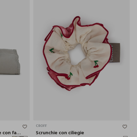
100X60 CM
ONE SIZE
CROFF
Asciugamano mani in cotone con fascia liscia
Scrunchie con ciliegie