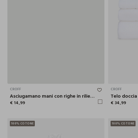
100X60 CM
CROFF
CROFF
Asciugamano mani con righe in rilievo
€ 14,99
€ 34,99
100% COTONE
100% COTONE