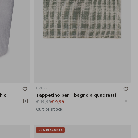
62X37X42 CM
80X50 CM
CROFF
hio
Tappetino per il bagno a quadretti
€ 19,99
€ 9,99
Out of stock
-50%
DI SCONTO