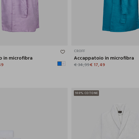
S/M
L/XL
CROFF
 in microfibra
Accappatoio in microfibra
49
€ 34,99
€ 17,49
100% COTONE