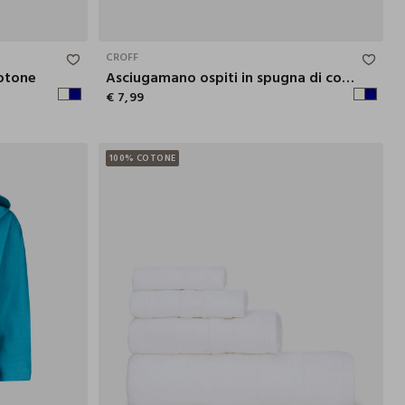
90X50 CM
50X30 CM
CROFF
otone
Asciugamano ospiti in spugna di cotone
€ 7,99
100% COTONE