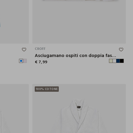
S/M
L/XL
60X40 CM
CROFF
Asciugamano ospiti con doppia fascia decorativa
€ 7,99
100% COTONE