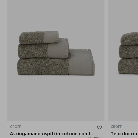
60X40 CM
CROFF
CROFF
Asciugamano ospiti in cotone con fascia liscia
Telo doccia 