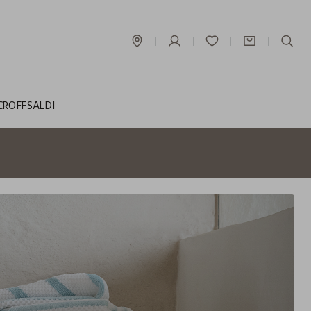
label.account.login
CROFF
SALDI