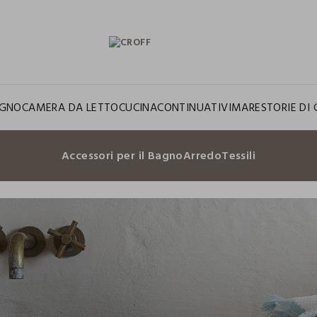
GNO
CAMERA DA LETTO
CUCINA
CONTINUATIVI
MARE
STORIE DI 
Accessori per il Bagno
Arredo
Tessili