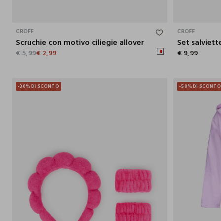
ONE SIZE
CROFF
CROFF
Scruchie con motivo ciliegie allover
Set salviett
€ 5,99
€ 2,99
€ 9,99
-30%
DI SCONTO
-50%
DI SCONT