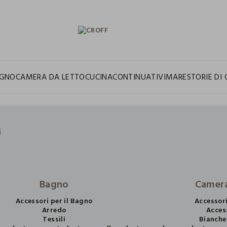
GNO
CAMERA DA LETTO
CUCINA
CONTINUATIVI
MARE
STORIE DI 
i
Bagno
Camera
Accessori per il Bagno
Accessor
Arredo
Acces
Tessili
Bianche