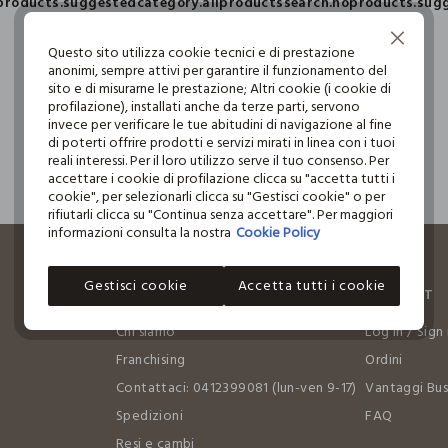
products.suggestedcategory.allproducts
search.noproducts.sug
Continua senza accettare
Questo sito utilizza cookie tecnici e di prestazione
anonimi, sempre attivi per garantire il funzionamento del
sito e di misurarne le prestazione; Altri cookie (i cookie di
profilazione), installati anche da terze parti, servono
invece per verificare le tue abitudini di navigazione al fine
di poterti offrire prodotti e servizi mirati in linea con i tuoi
reali interessi. Per il loro utilizzo serve il tuo consenso. Per
accettare i cookie di profilazione clicca su "accetta tutti i
cookie", per selezionarli clicca su "Gestisci cookie" o per
rifiutarli clicca su "Continua senza accettare". Per maggiori
informazioni consulta la nostra
Cookie Policy
Gestisci cookie
Accetta tutti i cookie
AZIENDA
ACCOUNT
Chi siamo
Log in / Sign 
Franchising
Ordini
Contattaci: 0412399081 (lun-ven 9-17)
Vantaggi Bus
Spedizioni
FAQ
Resi e cambi