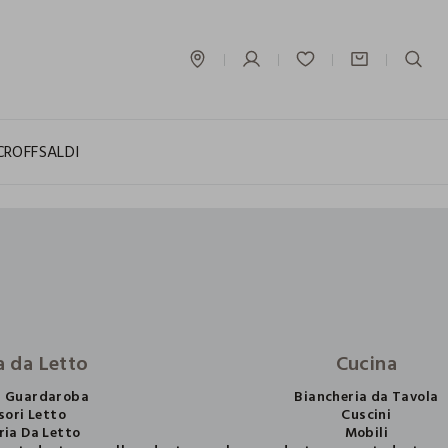
label.account.login
CROFF
SALDI
 da Letto
Cucina
i Guardaroba
Biancheria da Tavola
sori Letto
Cuscini
ria Da Letto
Mobili