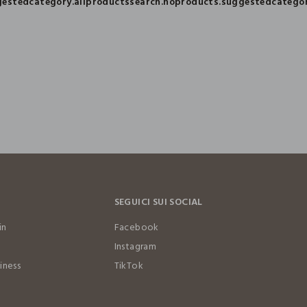
gestedcategory.allproducts
search.noproducts.suggestedcategor
SEGUICI SUI SOCIAL
in
Facebook
Instagram
iness
TikTok