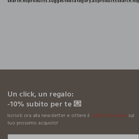
search.noproducts.suggestedcategory.allproducts
search.no
footer.ariatitle
Un click, un regalo:
-10% subito per te 💌
Iscriviti ora alla newsletter e ottieni il
-10% di sconto
sul
tuo prossimo acquisto!