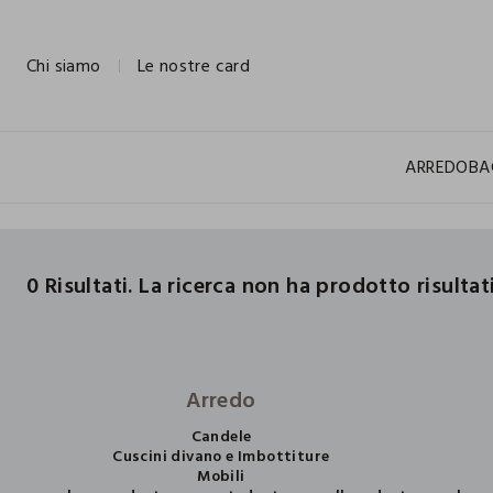
NAVIGATION.ARIA.GOTOMAINCONTENT
NAVIGATION.ARIA.GOTOFOOTER
Chi siamo
Le nostre card
ARREDO
BA
0 Risultati. La ricerca non ha prodotto risultat
Arredo
Candele
Cuscini divano e Imbottiture
Mobili