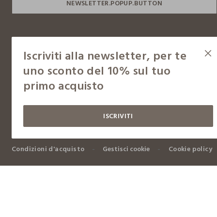
Iscriviti alla newsletter, per te
uno sconto del 10% sul tuo
primo acquisto
Copyright © OVS S.p.A, p.iva 04240010274 - Capitale sociale 290.923.470,04
ISCRIVITI
Condizioni d'acquisto
Gestisci cookie
Cookie policy