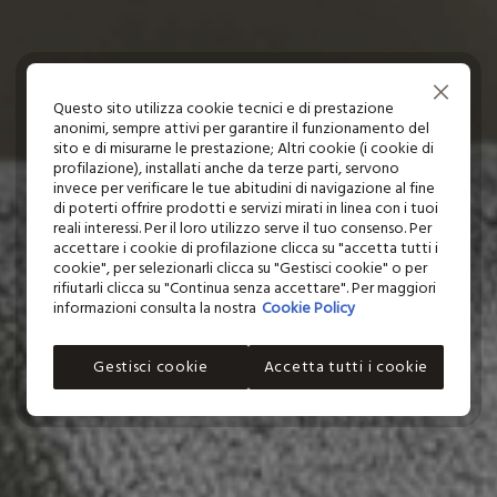
MADE IN P
TEMPER
110°C,
DANNI 
Continua senza accettare
Questo sito utilizza cookie tecnici e di prestazione
anonimi, sempre attivi per garantire il funzionamento del
sito e di misurarne le prestazione; Altri cookie (i cookie di
profilazione), installati anche da terze parti, servono
invece per verificare le tue abitudini di navigazione al fine
di poterti offrire prodotti e servizi mirati in linea con i tuoi
reali interessi. Per il loro utilizzo serve il tuo consenso. Per
accettare i cookie di profilazione clicca su "accetta tutti i
cookie", per selezionarli clicca su "Gestisci cookie" o per
rifiutarli clicca su "Continua senza accettare". Per maggiori
informazioni consulta la nostra
Cookie Policy
Gestisci cookie
Accetta tutti i cookie