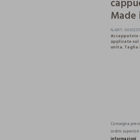
cappuc
Made i
N.ART:
006120
Accappatoio 
applicate sul 
unita. Taglia
pdp.loyalty.s
single.size
Consegna previs
ordini superior
informazioni