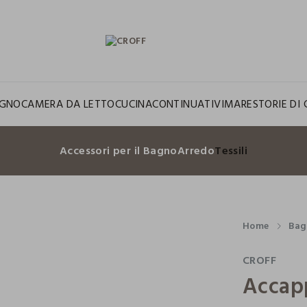
GNO
CAMERA DA LETTO
CUCINA
CONTINUATIVI
MARE
STORIE DI 
Accessori per il Bagno
Arredo
Tessili
Home
Bag
CROFF
Accap