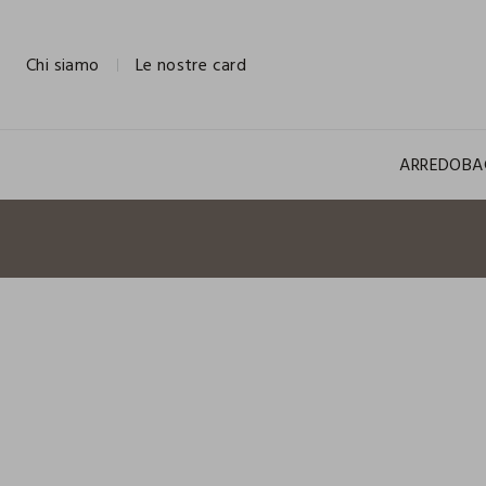
NAVIGATION.ARIA.GOTOMAINCONTENT
NAVIGATION.ARIA.GOTOFOOTER
Chi siamo
Le nostre card
ARREDO
BA
100% COTONE