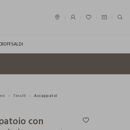
label.account.login
CROFF
SALDI
no
Tessili
Accappatoi
patoio con