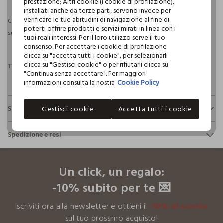
prestazione; Altri cookie (i cookie di profilazione),
installati anche da terze parti, servono invece per
verificare le tue abitudini di navigazione al fine di
Consegna prevista entro il 08/08/2026 e spedizione gratuita per ordini
poterti offrire prodotti e servizi mirati in linea con i
superiori a 30€ se possiedi una CROFF Club.
Maggiori informazioni
tuoi reali interessi. Per il loro utilizzo serve il tuo
consenso. Per accettare i cookie di profilazione
clicca su "accetta tutti i cookie", per selezionarli
clicca su "Gestisci cookie" o per rifiutarli clicca su
"Continua senza accettare". Per maggiori
informazioni consulta la nostra
Cookie Policy
Sostenibilità e trasparenza
Gestisci cookie
Accetta tutti i cookie
Sicurezza
Spedizione e resi
Il 100% dei nostri articoli viene sottoposto a test chimico-
fisici, per verificarne il rispetto dei limiti che abbiamo
footer.ariatitle
Hai fino a 30 giorni dalla consegna del tuo ordine online per
definito per l’uso di sostanze chimiche, talvolta anche più
cambiare idea e restituire i prodotti che hai acquistato.
restrittivi rispetto a quelli previsti dalla normativa
Un click, un regalo:
internazionale.
-10% subito per te 💌
Clicca qui per vedere i dettagli
Iscriviti ora alla newsletter e ottieni il
-10% di sconto
I nostri fornitori
sul tuo prossimo acquisto!