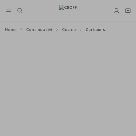
NAVIGATION.ARIA.GOTOMAINCONTENT
NAVIGATION.ARIA.GOTOFOOTER
Home
Continuativi
Cucina
Cartoons