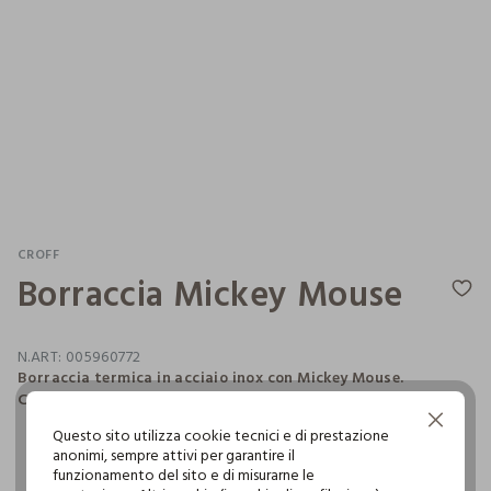
CROFF
Borraccia Mickey Mouse
N.ART:
005960772
Borraccia termica in acciaio inox con Mickey Mouse.
Capacità 0,5L.
Continua senza accettare
Questo sito utilizza cookie tecnici e di prestazione
anonimi, sempre attivi per garantire il
pdp.loyalty.section.advantages
funzionamento del sito e di misurarne le