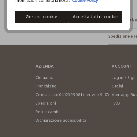
informazioni consulta la nostra
Cookie Policy
Gestisci cookie
Accetta tutti i cookie
Sostenibilità 
Sicurezza
Spedizione e r
Il 100% dei n
fisici, per ve
Hai fino a 3
definito per 
per cambiare 
restrittivi ri
internaziona
AZIENDA
ACCOUNT
Clicca qui pe
Chi siamo
Log in / Sign 
I nostri for
Franchising
Ordini
M.K. SONS P
Contattaci: 0412399081 (lun-ven 9-17)
Vantaggi Bus
Spedizioni
FAQ
Resi e cambi
Dichiarazione accessibilità