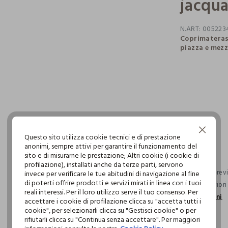
jacqua
N.ART:
005223
Coprimaterass
piazza e mezz
pdp.loyalty.s
single.size
Continua senza accettare
Questo sito utilizza cookie tecnici e di prestazione
anonimi, sempre attivi per garantire il funzionamento del
sito e di misurarne le prestazione; Altri cookie (i cookie di
profilazione), installati anche da terze parti, servono
Consegna previs
invece per verificare le tue abitudini di navigazione al fine
di poterti offrire prodotti e servizi mirati in linea con i tuoi
ordini superior
reali interessi. Per il loro utilizzo serve il tuo consenso. Per
informazioni
accettare i cookie di profilazione clicca su "accetta tutti i
cookie", per selezionarli clicca su "Gestisci cookie" o per
rifiutarli clicca su "Continua senza accettare". Per maggiori