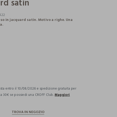
rd satin
422
o in jacquard satin. Motivo a righe. Una
a.
ection.advantages
ta entro il 10/08/2026 e spedizione gratuita per
i a 30€ se possiedi una CROFF Club.
Maggiori