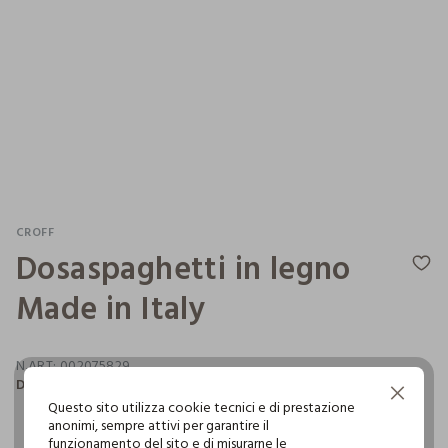
CROFF
Dosaspaghetti in legno
Made in Italy
N.ART:
002075829
Dosaspaghetti in legno Made in Italy. Dimensioni: 30x5 cm.
Continua senza accettare
Questo sito utilizza cookie tecnici e di prestazione
anonimi, sempre attivi per garantire il
funzionamento del sito e di misurarne le