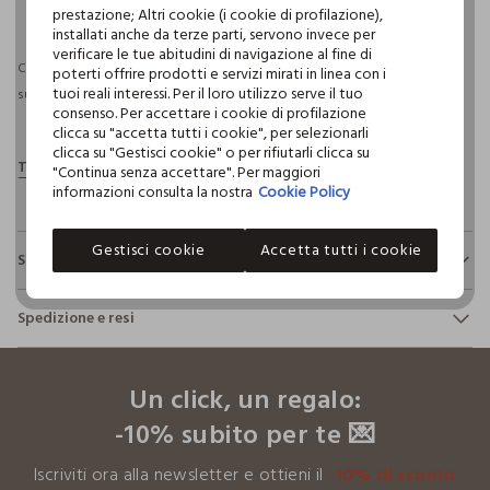
pdp.loyalty.section.advantages
prestazione; Altri cookie (i cookie di profilazione),
installati anche da terze parti, servono invece per
verificare le tue abitudini di navigazione al fine di
Consegna prevista entro il 11/08/2026 e spedizione gratuita per ordini
poterti offrire prodotti e servizi mirati in linea con i
tuoi reali interessi. Per il loro utilizzo serve il tuo
superiori a 30€ se possiedi una CROFF Club.
Maggiori informazioni
consenso. Per accettare i cookie di profilazione
clicca su "accetta tutti i cookie", per selezionarli
clicca su "Gestisci cookie" o per rifiutarli clicca su
"Continua senza accettare". Per maggiori
informazioni consulta la nostra
Cookie Policy
Gestisci cookie
Accetta tutti i cookie
Sostenibilità e trasparenza
Sicurezza
Spedizione e resi
Il 100% dei nostri articoli viene sottoposto a test chimico-
fisici, per verificarne il rispetto dei limiti che abbiamo
footer.ariatitle
Hai fino a 30 giorni dalla consegna del tuo ordine online per
definito per l’uso di sostanze chimiche, talvolta anche più
cambiare idea e restituire i prodotti che hai acquistato.
restrittivi rispetto a quelli previsti dalla normativa
Un click, un regalo:
internazionale.
-10% subito per te 💌
Clicca qui per vedere i dettagli
Iscriviti ora alla newsletter e ottieni il
-10% di sconto