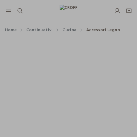
NAVIGATION.ARIA.GOTOMAINCONTENT
NAVIGATION.ARIA.GOTOFOOTER
Home
Continuativi
Cucina
Accessori Legno